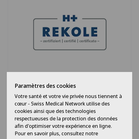
de places de parking à proximité.
Les physiothérapeutes, diplômés des
meilleures écoles de physiothérapie et au
bénéfice des formations continues les plus
pointues, proposent les soins suivants:
Physio après chirurgie (prothèse ou autre)
Physio en cas de problèmes de dos
Physio après accident
Physio du sport
Paramètres des cookies
Physio neurologique
REKOLE®
Physio contre les douleurs chroniques.
Votre santé et votre vie privée nous tiennent à
En 2007, l'association nationale des hôpitaux
cœur - Swiss Medical Network utilise des
En savoir plus
et cliniques H+ a créé un système uniforme
cookies ainsi que des technologies
de normes (REKOLE® signifie révision de la
respectueuses de la protection des données
comptabilité analytique et de la saisie des
afin d'optimiser votre expérience en ligne.
prestations) pour la comptabilité
Pour en savoir plus, consultez notre
d'exploitation des hôpitaux. H+ a ainsi