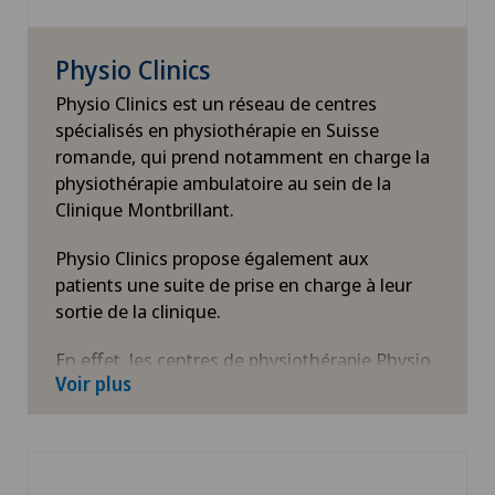
Physio Clinics
Physio Clinics est un réseau de centres
spécialisés en physiothérapie en Suisse
romande, qui prend notamment en charge la
physiothérapie ambulatoire au sein de la
Clinique Montbrillant.
Physio Clinics propose également aux
patients une suite de prise en charge à leur
sortie de la clinique.
En effet, les centres de physiothérapie Physio
Voir plus
Clinics se veulent pluridisciplinaires et ce afin
de garantir aux patients une réhabilitation
rapide et réussie. Ils sont tous proches de
centres médicaux ou de centres commerciaux
et bénéficient d’accès en transports public et