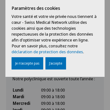
Suivi
des pansements post-opératoires et
Paramètres des cookies
traitement des plaies
Votre santé et votre vie privée nous tiennent à
Prélèvement sanguin
et suivi des
cœur - Swiss Medical Network utilise des
traitements d’anticoagulation
cookies ainsi que des technologies
Traitements intraveineux
: antibiotiques,
respectueuses de la protection des données
rhumatologie, suppléments en fer, anticorps
afin d'optimiser votre expérience en ligne.
Vaccinations
Pour en savoir plus, consultez notre
déclaration de protection des données
.
Je n'accepte pas
J'accepte
Contact
Notre polyclinique est ouverte toute l’année :
Lundi
09:00 à 18:00
Mardi
09:00 à 18:00
Mercredi
09:00 à 18:00
Jeudi
09:00 à 18:00