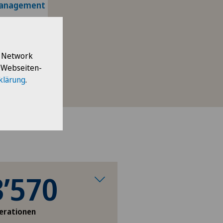
management
l Network
e Webseiten-
klärung
.
3’570
erationen