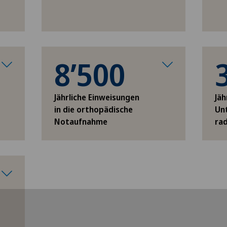
8’500
Jährliche Einweisungen
Jäh
in die orthopädische
Un
Notaufnahme
rad