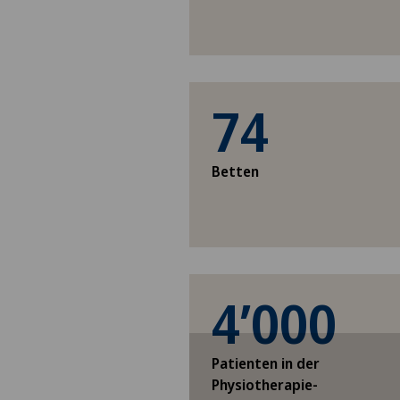
74
Betten
4’000
Patienten in der
Physiotherapie-