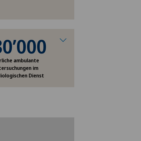
30’000
rliche ambulante
tersuchungen im
iologischen Dienst