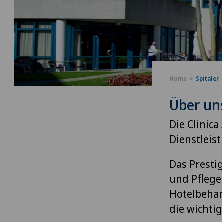
Home
Spitäler
Über un
Die Clinica
Dienstleis
Das Presti
und Pflege
Hotelbehan
die wichti