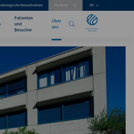
matologische Notaufnahme
Für Ärzte
DE
Patienten
Über
s
und
uns
Besucher