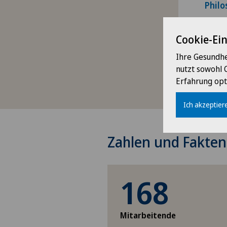
Philo
Cookie-Ei
Ihre Gesundhe
Mediz
nutzt sowohl 
Infras
Erfahrung opt
Ich akzeptiere
Zahlen und Fakten
168
Mitarbeitende