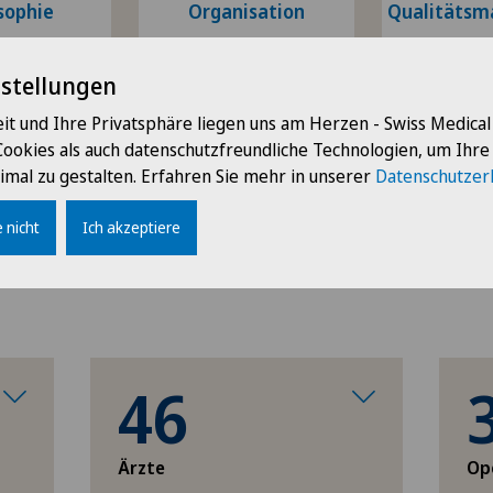
sophie
Organisation
Qualitäts
nstellungen
it und Ihre Privatsphäre liegen uns am Herzen - Swiss Medica
inische
Therapeuten
Cookies als auch datenschutzfreundliche Technologien, um Ihr
truktur
imal zu gestalten. Erfahren Sie mehr in unserer
Datenschutzer
 nicht
Ich akzeptiere
46
Ärzte
Op