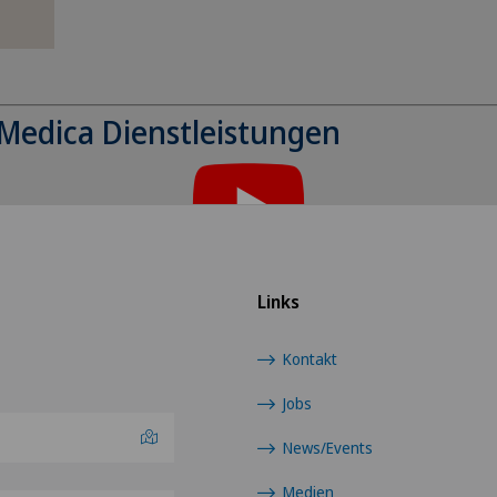
 Medica Dienstleistungen
halt anzeigen zu können, müssen Sie der Ver
zustimmen.
aktivieren Sie die entsprechende Option in den Cookie-Einstel
Links
Cookie-Einstellungen
Kontakt
Jobs
News/Events
Medien