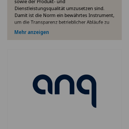
sowie der Produkt- und
Dienstleistungsqualität umzusetzen sind.
Damit ist die Norm ein bewährtes Instrument,
um die Transparenz betrieblicher Abläufe zu
erhöhen und in weiterer Folge die Effizienz
Mehr anzeigen
der Unternehmensleistung zu optimieren. Die
jährliche Überprüfung durch die
Zertifizierungsstelle SSC stellt zudem eine
kontinuierliche und nachhaltige Verbesserung
des Managementsystems sicher.
Für mehr Informationen