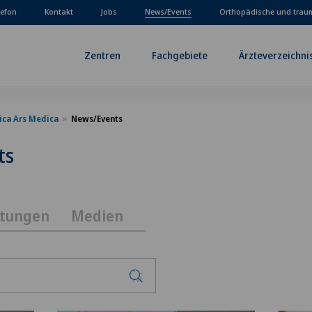
lefon
Kontakt
Jobs
News/Events
Orthopädische und trau
Zentren
Fachgebiete
Ärzteverzeichni
ica Ars Medica
News/Events
ts
ltungen
Medien