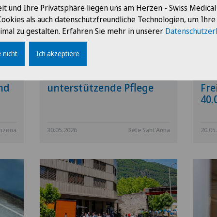
it und Ihre Privatsphäre liegen uns am Herzen - Swiss Medica
Cookies als auch datenschutzfreundliche Technologien, um Ihr
imal zu gestalten. Erfahren Sie mehr in unserer
Datenschutzer
o -
Corriere del Ticino
Tic
 nicht
Ich akzeptiere
Weekend - Neues
Ama
g
Zentrum für
Lei
nd
unterstützende Pflege
Fre
40.
inzona
30.05.2026
Rete Sant'Anna
20.05