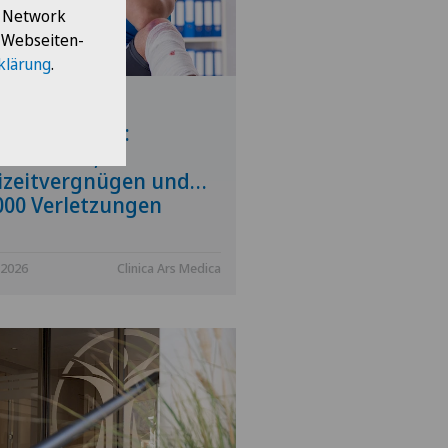
l Network
e Webseiten-
klärung
.
inonews –
teurfußball:
denschaft,
izeitvergnügen und…
000 Verletzungen
.2026
Clinica Ars Medica