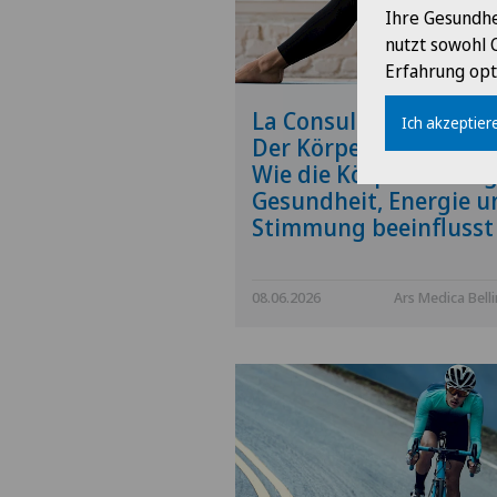
Ihre Gesundhe
nutzt sowohl 
Erfahrung opt
La Consulenza Rete Un
Ich akzeptiere
Der Körper lügt nicht:
Wie die Körperhaltun
Gesundheit, Energie u
Stimmung beeinflusst
08.06.2026
Ars Medica Bell