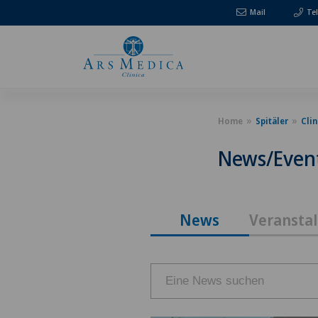
Mail
Te
Home
Spitäler
Clin
News/Even
News
Veransta