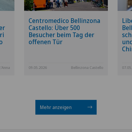
Centromedico Bellinzona
Lib
er
Castello: Über 500
Bel
ri
Besucher beim Tag der
sch
o
offenen Tür
und
Chi
t'Anna
09.05.2026
Bellinzona Castello
07.05
Mehr anzeigen