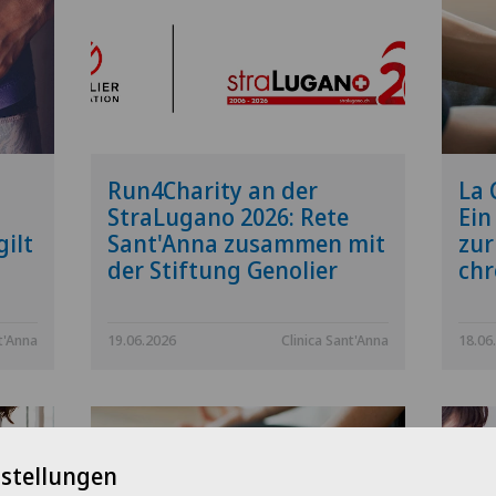
Run4Charity an der
La 
StraLugano 2026: Rete
Ein
ilt
Sant'Anna zusammen mit
zur
der Stiftung Genolier
chr
t'Anna
19.06.2026
Clinica Sant'Anna
18.06
nstellungen