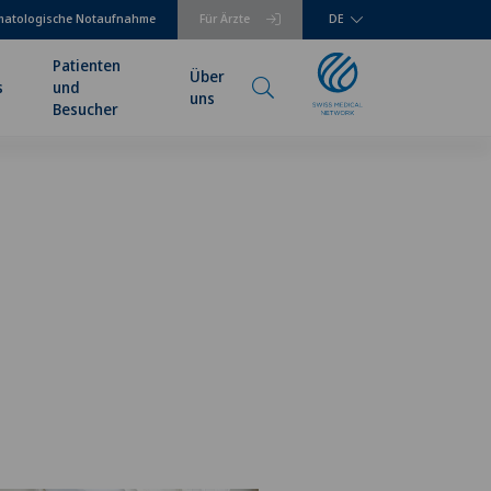
matologische Notaufnahme
Für Ärzte
DE
Patienten
Über
s
und
uns
Besucher