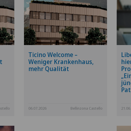
Ticino Welcome –
Lib
t
Weniger Krankenhaus,
hie
mehr Qualität
Pro
„Ei
jün
Pat
stello
06.07.2026
Bellinzona Castello
21.06