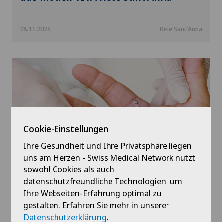
28.11.2025
Rete Sant'Anna
Cookie-Einstellungen
Ihre Gesundheit und Ihre Privatsphäre liegen
uns am Herzen - Swiss Medical Network nutzt
sowohl Cookies als auch
datenschutzfreundliche Technologien, um
RSI Il Quotidiano - Handchirurgie
Ihre Webseiten-Erfahrung optimal zu
und künstliche Intelligenz
gestalten. Erfahren Sie mehr in unserer
Datenschutzerklärung
.