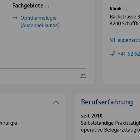
Fachgebiete
(1)
Klinik
(1)
Bachstrasse 
Ophthalmologie
8200 Schaffh
(Augenheilkunde)
augenarzt
+41 52 62
Berufserfahrung
seit 2010
hirurgie
Selbstständige Praxistätig
operative Belegarzttätigk