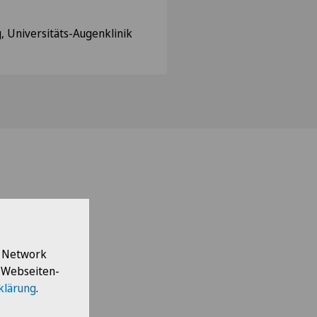
, Universitäts-Augenklinik
l Network
e Webseiten-
klärung
.