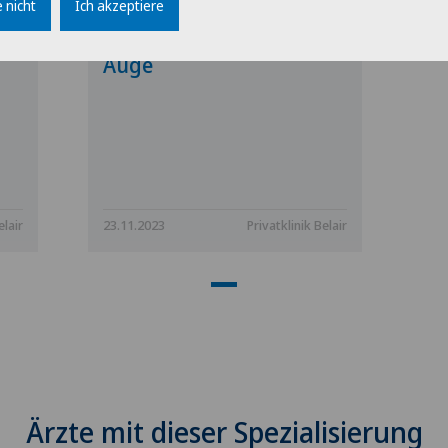
 nicht
Ich akzeptiere
VISITE – Medizin
ner
konkret: das trockene
Auge
elair
23.11.2023
Privatklinik Belair
Ärzte mit dieser Spezialisierung