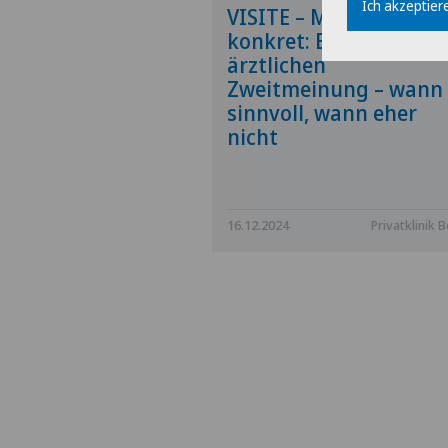
Ich akzeptiere
VISITE – Medizin
konkret: Einholung ei
ärztlichen
Zweitmeinung – wann
sinnvoll, wann eher
nicht
16.12.2024
Privatklinik B