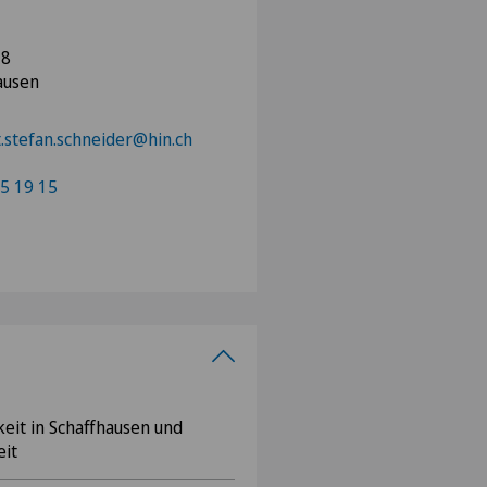
38
ausen
.stefan.schneider@hin.ch
5 19 15
keit in Schaffhausen und
eit