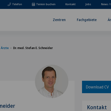
Telefon
Termin buchen
Kontakt
Jobs
News / 
Zentren
Fachgebiete
Ä
Ärzte
Dr. med. Stefan E. Schneider
Download CV
hneider
Kontakt