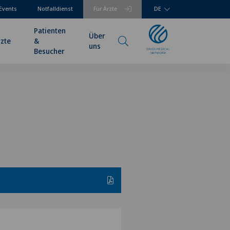
Events
Notfalldienst
Für Ärzte
DE
Patienten
Über
rzte
&
uns
Besucher