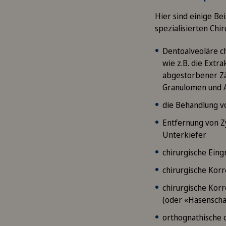
Hier sind einige Be
spezialisierten Chir
Dentoalveoläre c
wie z.B. die Extr
abgestorbener Zä
Granulomen und 
die Behandlung v
Entfernung von Z
Unterkiefer
chirurgische Ein
chirurgische Kor
chirurgische Kor
(oder «Hasenscha
orthognathische c