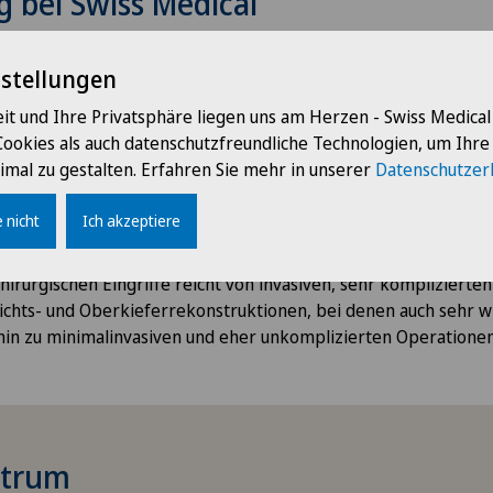
 bei Swiss Medical
atienten umfasst alle klinischen Phasen, von der Diagnose bis
nstellungen
chirurgischen Behandlung und den Nachuntersuchungen.
it und Ihre Privatsphäre liegen uns am Herzen - Swiss Medica
handelt somit Patienten mit Erkrankungen wie Gesichtsschm
Cookies als auch datenschutzfreundliche Technologien, um Ihr
 beziehungsweise Patienten, die beispielsweise eine Gesichtsv
imal zu gestalten. Erfahren Sie mehr in unserer
Datenschutzer
nen Tumor oder Zysten des Kieferknochens sowie funktionelle 
in Folge einer Erkrankung im maxillofazialen Bereich aufweise
 nicht
Ich akzeptiere
 weit gefächert.
irurgischen Eingriffe reicht von invasiven, sehr komplizierte
sichts- und Oberkieferrekonstruktionen, bei denen auch sehr 
 hin zu minimalinvasiven und eher unkomplizierten Operationen
ktrum