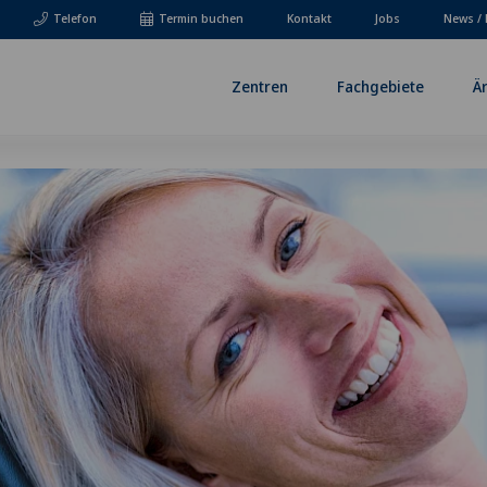
Telefon
Termin buchen
Kontakt
Jobs
News / 
Zentren
Fachgebiete
Ä