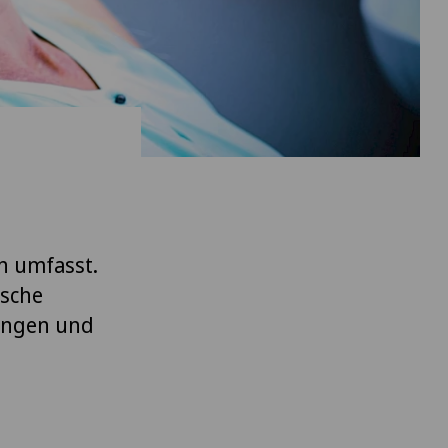
n umfasst.
ische
ungen und