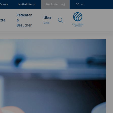
Events
Notfalldienst
Für Ärzte
DE
Patienten
Über
rzte
&
uns
Besucher