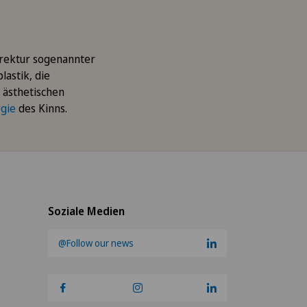
rrektur sogenannter
astik, die
 ästhetischen
rgie
des Kinns.
Soziale Medien
@Follow our news