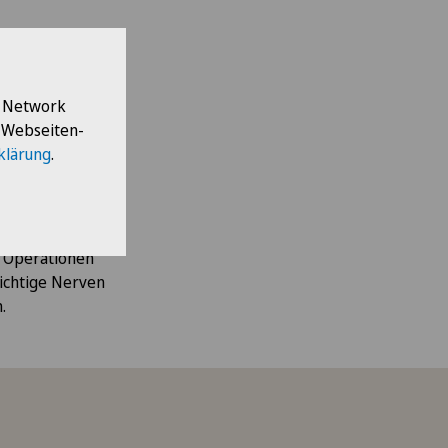
 zur Wahl der am
l Network
erzen oder
e Webseiten-
erletzung erlitten
klärung
.
oder ästhetische
n. Diese
n Operationen
wichtige Nerven
.