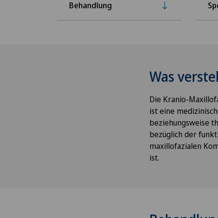
Behandlung
Sp
Was verste
Die Kranio-Maxillof
ist eine medizinisc
beziehungsweise th
bezüglich der funk
maxillofazialen Kom
ist.