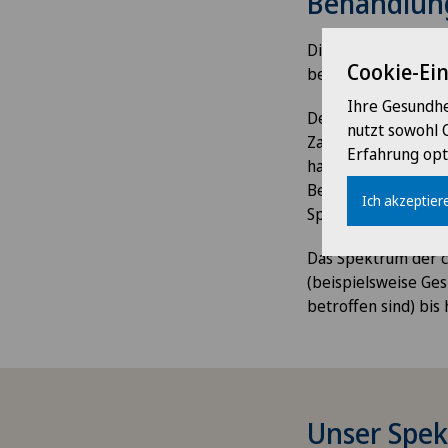
Behandlung
Die Betreuung des P
Cookie-Ei
besten geeigneten 
Ihre Gesundhe
Der MKG-Chirurg be
nutzt sowohl 
Zahnfehlstellungen,
Erfahrung opt
haben, oder die ei
Beeinträchtigungen 
Ich akzeptiere
Spezialdisziplin ist
Das Spektrum der ch
(beispielsweise Ge
betroffen sind) bis
Unser Spe