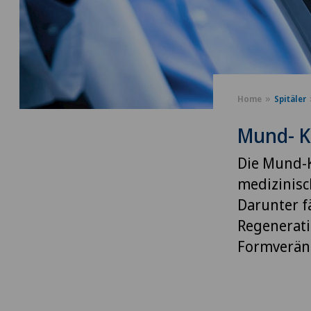
Home
Spitäler
Mund- Ki
Die Mund-K
medizinisc
Darunter fä
Regenerati
Formverän