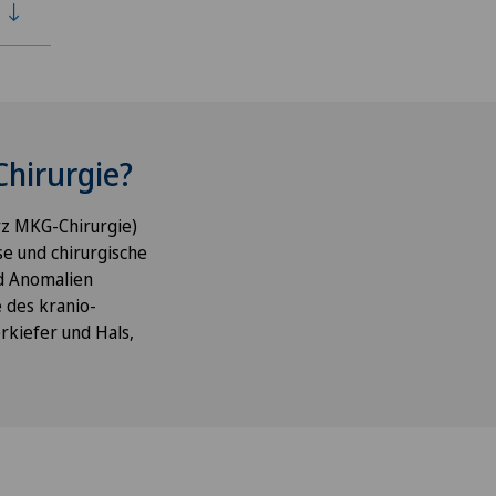
Chirurgie?
urz MKG-Chirurgie)
se und chirurgische
d Anomalien
 des kranio-
rkiefer und Hals,