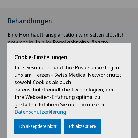
Behandlungen
Eine Hornhauttransplantation wird selten plötzlich
notwendig. In aller Regel geht eine längere
augenärztliche Behandlung voraus, während der Sie
mit Ihrem Augenarzt/Ihrer Augenärztin vielfach über
Cookie-Einstellungen
die Erkrankung selbst und die Möglichkeiten der
Ihre Gesundheit und Ihre Privatsphäre liegen
Behandlung einschliesslich der
uns am Herzen - Swiss Medical Network nutzt
Hornhauttransplantation gesprochen haben.
sowohl Cookies als auch
datenschutzfreundliche Technologien, um
Wichtig zu wissen ist, dass für eine
Ihre Webseiten-Erfahrung optimal zu
Hornhauttransplantation immer zunächst die
gestalten. Erfahren Sie mehr in unserer
Hornhaut eines Spenders gebraucht wird;
Datenschutzerklärung
.
Hornhauttransplantate stammen dabei immer von
verstorbenen Menschen.
Ich akzeptiere nicht
Ich akzeptiere
Für die Transplantation selbst stehen dem