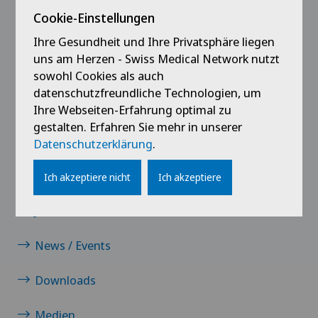
@Follow our news
Cookie-Einstellungen
Ihre Gesundheit und Ihre Privatsphäre liegen
uns am Herzen - Swiss Medical Network nutzt
sowohl Cookies als auch
datenschutzfreundliche Technologien, um
Ihre Webseiten-Erfahrung optimal zu
gestalten. Erfahren Sie mehr in unserer
Datenschutzerklärung
.
Links
Kontakt
Ich akzeptiere nicht
Ich akzeptiere
Jobs
News / Events
Downloads
Medien