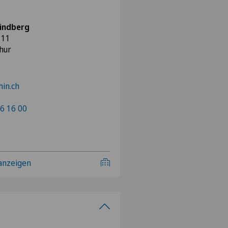
Lindberg
 11
hur
in.ch
6 16 00
 anzeigen