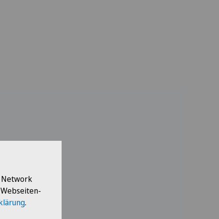
l Network
e Webseiten-
klärung
.