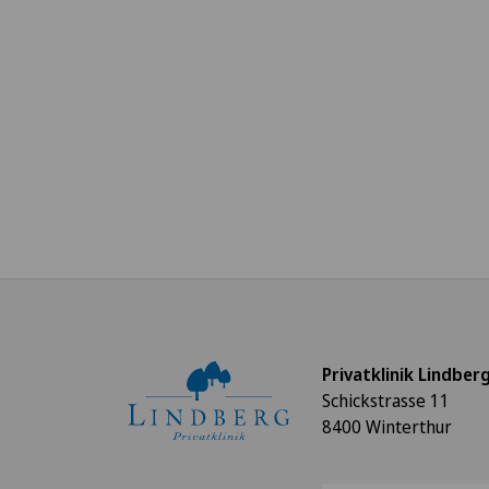
Privatklinik Lindber
Schickstrasse 11
8400 Winterthur