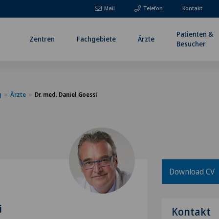
Mail
Telefon
Kontakt
Patienten &
Zentren
Fachgebiete
Ärzte
Besucher
g
Ärzte
Dr. med. Daniel Goessi
Download CV
i
Kontakt