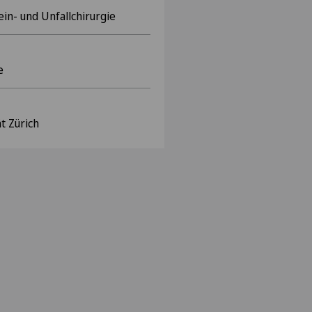
n- und Unfallchirurgie
e
t Zürich