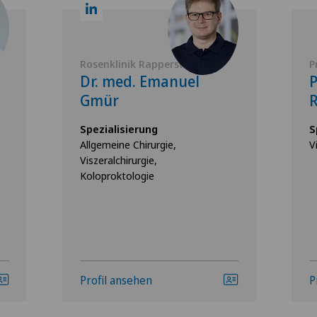
Rosenklinik Rapperswil
P
Dr. med. Emanuel
P
Gmür
Spezialisierung
S
Allgemeine Chirurgie,
V
Viszeralchirurgie,
Koloproktologie
Profil ansehen
P