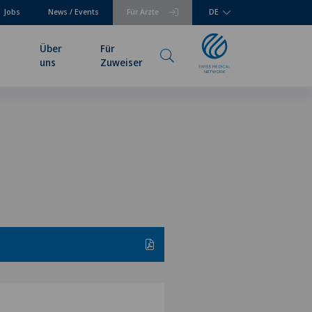
Jobs
News / Events
Für Ärzte
DE
Über
Für
uns
Zuweiser