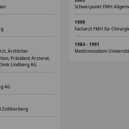
2003
nien
Schwerpunkt FMH Allgemei
1999
rg
Facharzt FMH für Chirurgi
1984 - 1991
rzt,
Ärztlicher
Medizinstudium Universitä
tion, Präsident Ärzterat,
linik Lindberg AG
rg AG
l Zollikerberg