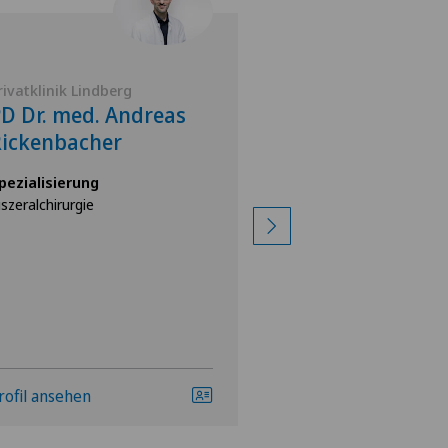
rivatklinik Lindberg
Privatklinik Bethan
D Dr. med. Andreas
Dr. med. Geor
Rickenbacher
Spezialisierung
Schilddrüsenchirurgi
pezialisierung
Chirurgie),
iszeralchirurgie
Allgemeine Chirurgie
rofil ansehen
Profil ansehen