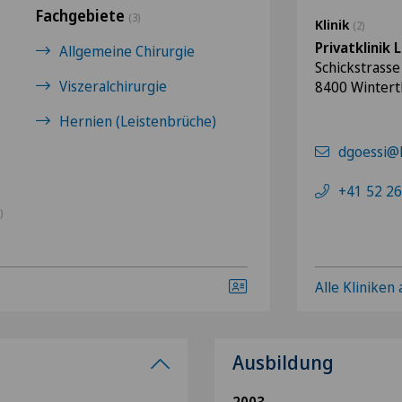
Fachgebiete
(3)
Klinik
(2)
Privatklinik 
Allgemeine Chirurgie
Schickstrasse
Viszeralchirurgie
8400 Wintert
Hernien (Leistenbrüche)
dgoessi@h
+41 52 26
)
Alle Kliniken
Ausbildung