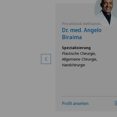
Belair
Privatklinik Bethanien
 Sebastian
Dr. med. Angelo
Biraima
rung
Spezialisierung
e Chirurgie,
Plastische Chirurgie,
irurgie,
Allgemeine Chirurgie,
opie,
Handchirurgie
igen
hen
Profil ansehen