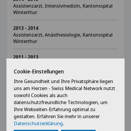
Assistenzarzt, Intensivmedizin, Kantonsspital
Winterthur
2013 - 2014
Assistenzarzt, Anästhesiologie, Kantonsspital
Winterthur
2011 - 2013
Assistenzarzt, Innere Medizin, Spital Lachen
Cookie-Einstellungen
Ihre Gesundheit und Ihre Privatsphäre liegen
uns am Herzen - Swiss Medical Network nutzt
Ausbildung
sowohl Cookies als auch
datenschutzfreundliche Technologien, um
2020
Ihre Webseiten-Erfahrung optimal zu
Facharzt für Anästhesiologie
gestalten. Erfahren Sie mehr in unserer
Datenschutzerklärung
.
2016