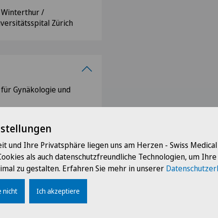
 Winterthur /
versitätsspital Zürich
 für Gynäkologie und
inschaft für
nstellungen
nbodenpathologie, AUG
it und Ihre Privatsphäre liegen uns am Herzen - Swiss Medica
 für medizinische
Cookies als auch datenschutzfreundliche Technologien, um Ihr
imal zu gestalten. Erfahren Sie mehr in unserer
Datenschutzer
ynäkologie und
 nicht
Ich akzeptiere
aft für Urogynäkologie
nrekonstruktion, AGUB