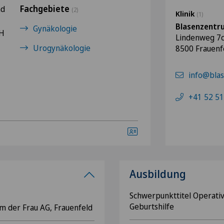
Fachgebiete
nd
(2)
Klinik
(1)
Blasenzentr
Gynäkologie
MH
Lindenweg 7
Urogynäkologie
8500 Frauenf
info@blas
+41 52 51
Ausbildung
Schwerpunkttitel Operati
Geburtshilfe
m der Frau AG, Frauenfeld