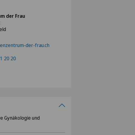
um der Frau
c
eld
enzentrum-der-frau.ch
1 20 20
ve Gynäkologie und