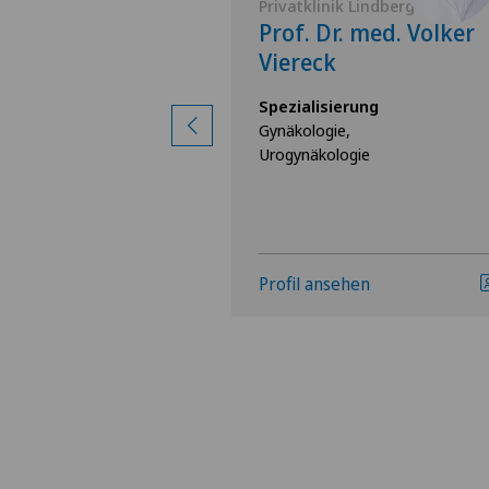
 Lindberg
Privatklinik Lindberg
Ingrid Bürgi-
Prof. Dr. med. Volker
Viereck
rung
Spezialisierung
Gynäkologie,
Urogynäkologie
hen
Profil ansehen