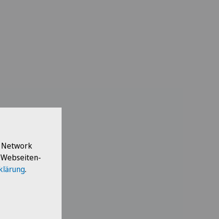
l Network
e Webseiten-
klärung
.