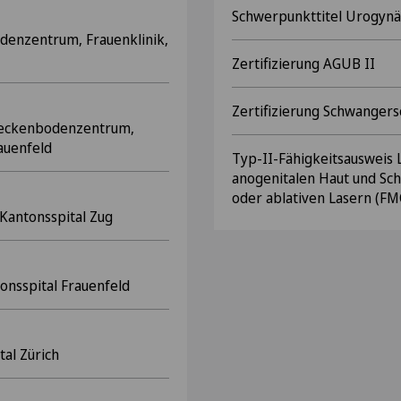
Schwerpunkttitel Urogynä
denzentrum, Frauenklinik,
Zertifizierung AGUB II
Zertifizierung Schwangersc
 Beckenbodenzentrum,
rauenfeld
Typ-II-Fähigkeitsausweis
anogenitalen Haut und Sc
oder ablativen Lasern (F
 Kantonsspital Zug
tonsspital Frauenfeld
tal Zürich