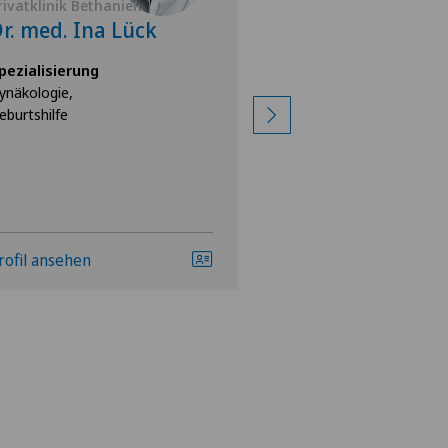
rivatklinik Bethanien
Privatklinik Lindbe
r. med. Ina Lück
Dr. med. Ingri
Jahn
pezialisierung
ynäkologie,
Spezialisierung
eburtshilfe
Gynäkologie,
Geburtshilfe
rofil ansehen
Profil ansehen