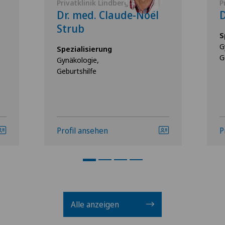
Privatklinik Lindberg
P
Dr. med. Claude-Noël
D
Strub
S
G
Spezialisierung
G
Gynäkologie,
Geburtshilfe
Profil ansehen
P
Alle anzeigen