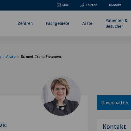
Mail
Telefon
Kontakt
Patienten &
Zentren
Fachgebiete
Ärzte
Besucher
g
Ärzte
Dr. med. Irena Zivanovic
Download CV
vic
Kontakt