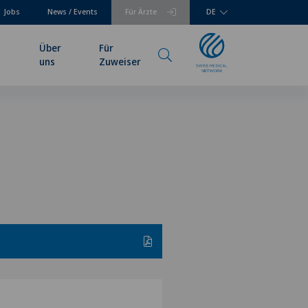
Jobs
News / Events
Für Ärzte
DE
Über
Für
uns
Zuweiser