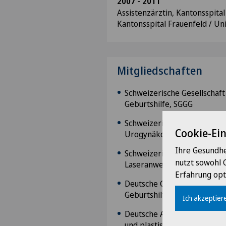
2007 - 2011
Assistenzärztin, Kantonsspital
Kantonsspital Frauenfeld / Uni
Mitgliedschaften
Schweizerische Gesellschaft
Geburtshilfe, SGGG
Schweizerische Arbeitsgeme
Cookie-Ei
Urogynäkologie und Becke
Ihre Gesundhe
Schweizerische Gesellschaft
nutzt sowohl 
Laseranwendungen, SGML
Erfahrung opt
Deutsche Gesellschaft für G
Geburtshilfe, DGGG
Ich akzeptiere
Deutsche Arbeitsgemeinsch
und plastische Beckenbode