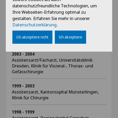
2006 - 2011
datenschutzfreundliche Technologien, um
Oberarzt Tiefenauspital Bern, Klinik für
Ihre Webseiten-Erfahrung optimal zu
Chirurgie
gestalten. Erfahren Sie mehr in unserer
Datenschutzerklärung
.
2004 - 2006
Oberarzt SoH AG, Spital Grenchen und
Ich akzeptiere nicht
Ich akzeptiere
Bürgerspital Solothurn
2003 - 2004
Assistenzarzt/Facharzt, Universitätsklinik
Dresden, Klinik für Viszeral-, Thorax- und
Gefässchirurgie
1999 - 2003
Assistenzarzt, Kantonsspital Münsterlingen,
Klinik für Chirurgie
1998 - 1999
Assistenzarzt, Regionalspital Grenchen,