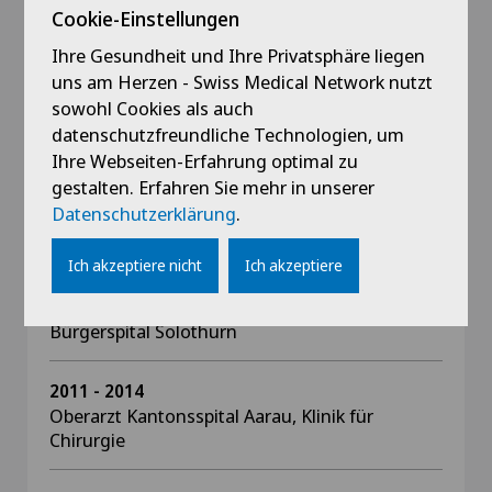
Darmkrebszentrums am Lindenhofspital Bern
Cookie-Einstellungen
Ihre Gesundheit und Ihre Privatsphäre liegen
seit 2018
uns am Herzen - Swiss Medical Network nutzt
Selbstständiger Chirurg mit Praxis in Solothurn
sowohl Cookies als auch
und Bern
datenschutzfreundliche Technologien, um
Ihre Webseiten-Erfahrung optimal zu
seit 2018
gestalten. Erfahren Sie mehr in unserer
Belegarzt der Privatklinik Obach Solothurn und
Datenschutzerklärung
.
im Lindenhofspital Bern
Ich akzeptiere nicht
Ich akzeptiere
2014 - 2018
Leitender Arzt Viszeral- und Thoraxchirurgie
Bürgerspital Solothurn
2011 - 2014
Oberarzt Kantonsspital Aarau, Klinik für
Chirurgie