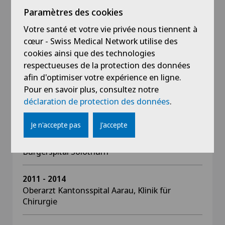
Darmkrebszentrums am Lindenhofspital Bern
Paramètres des cookies
Votre santé et votre vie privée nous tiennent à
Depuis 2018
Selbstständiger Chirurg mit Praxis in Solothurn
cœur - Swiss Medical Network utilise des
und Bern
cookies ainsi que des technologies
respectueuses de la protection des données
afin d'optimiser votre expérience en ligne.
Depuis 2018
Pour en savoir plus, consultez notre
Belegarzt der Privatklinik Obach Solothurn und
déclaration de protection des données
.
im Lindenhofspital Bern
Je n'accepte pas
J'accepte
2014 - 2018
Leitender Arzt Viszeral- und Thoraxchirurgie
Bürgerspital Solothurn
2011 - 2014
Oberarzt Kantonsspital Aarau, Klinik für
Chirurgie