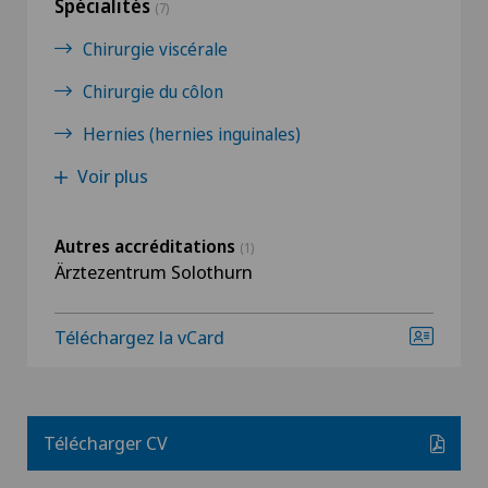
Spécialités
(7)
Chirurgie viscérale
Chirurgie du côlon
Hernies (hernies inguinales)
Voir plus
Autres accréditations
(1)
Ärztezentrum Solothurn
Téléchargez la vCard
Télécharger CV