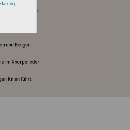
klärung
.
en bis zu starken,
rch Entzündungen,
cken und Beugen
me im Knorpel oder
gen Knien führt.