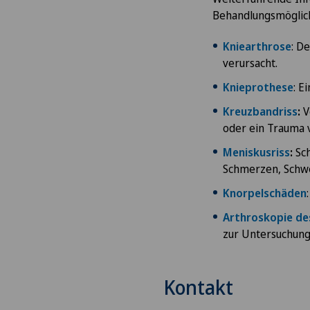
Behandlungsmöglich
Kniearthrose
: D
verursacht.
Knieprothese
: E
Kreuzbandriss
:
V
oder ein Trauma 
Meniskusriss
:
Sch
Schmerzen, Schw
Knorpelschäden
Arthroskopie de
zur Untersuchung
Kontakt