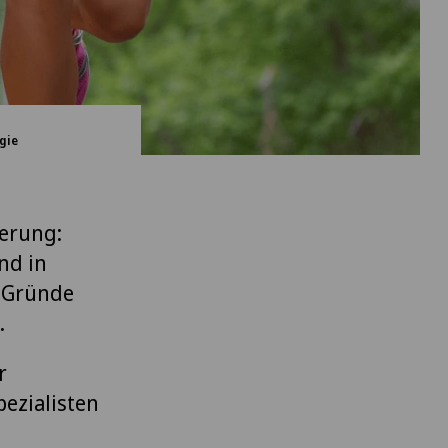
gie
derung:
nd in
n Gründe
.
r
pezialisten