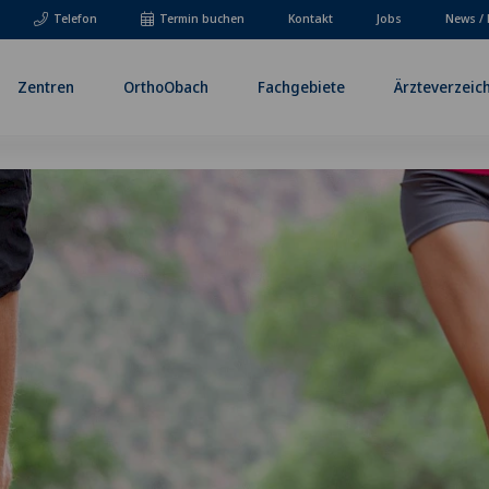
Telefon
Termin buchen
Kontakt
Jobs
News / 
Zentren
OrthoObach
Fachgebiete
Ärzteverzeic