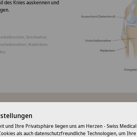
ail des Knies auskennen und
ügen.
henkelknochen, Strecksehne,
iescheibensehen, Wadenbein,
skus
en und Symptome
nstellungen
it und Ihre Privatsphäre liegen uns am Herzen - Swiss Medica
 Beschwerden und Symptomen von Knieschmerzen gehören die
Cookies als auch datenschutzfreundliche Technologien, um Ihr
chwere und Häufigkeit variieren können: