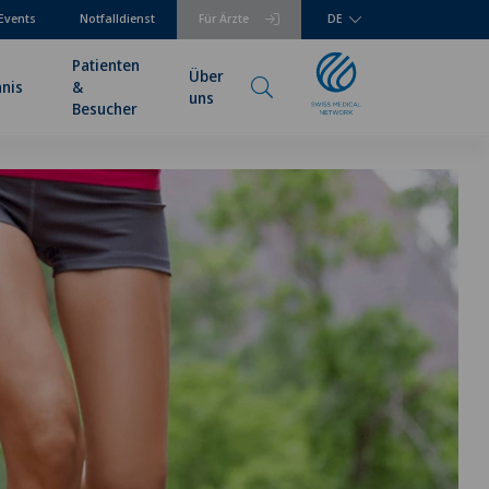
Events
Notfalldienst
Für Ärzte
DE
Patienten
Über
hnis
&
uns
Besucher