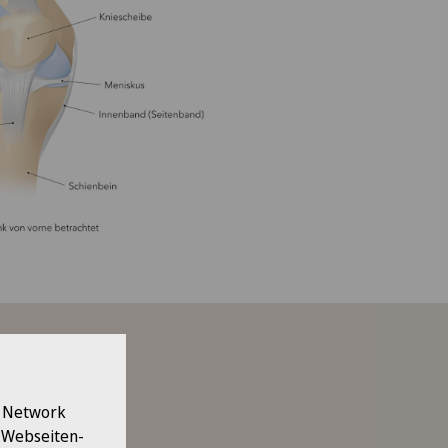
l Network
 folgenden
e Webseiten-