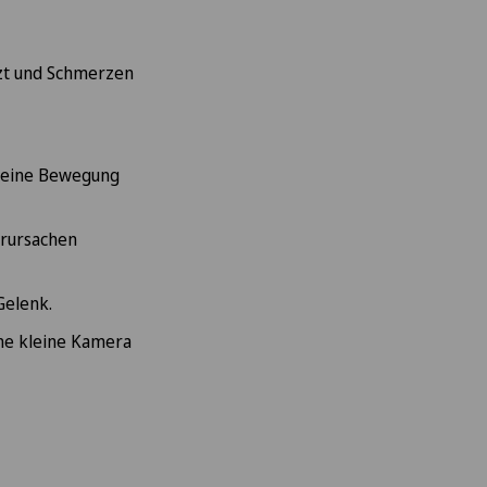
tzt und Schmerzen
h eine Bewegung
erursachen
Gelenk.
eine kleine Kamera