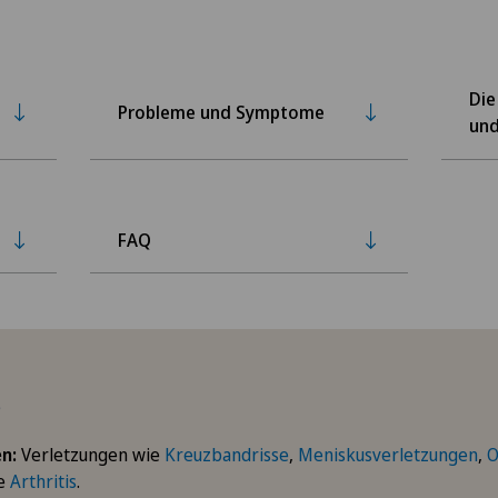
Die
Probleme und Symptome
und
FAQ
s
n:
Verletzungen wie
Kreuzbandrisse
,
Meniskusverletzungen
,
O
ie
Arthritis
.