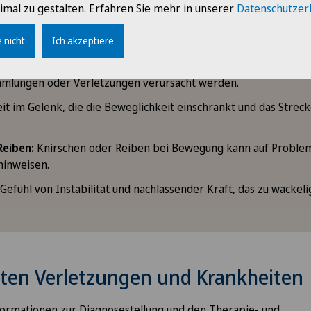
imal zu gestalten. Erfahren Sie mehr in unserer
Datenschutzer
Schmerz kann unterschiedlich stark sein, von milden Beschwerd
 nicht
Ich akzeptiere
erzen.
 Rötung
: Schwellungen und Verfärbungen des Knies können du
mmlungen oder Verletzungen verursacht werden.
eit im Gelenk, die die Beweglichkeit einschränkt und das Stre
Reiben:
Knirschen oder Reiben bei Bewegung kann auf Proble
hinweisen.
Gefühl von Instabilität und nachlassender Kraft, das zu wackeli
sten Verletzungen und Krankheiten
ormationen zur Diagnosestellung und den Therapie- und