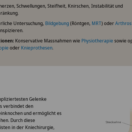
rzen, Schwellungen, Steifheit, Knirschen, Instabilität und
ränkung.
rliche Untersuchung,
Bildgebung
(Röntgen,
MRT
) oder
Arthros
inspizieren.
ionen:
Konservative Massnahmen wie
Physiotherapie
sowie op
opie
oder
Knieprothesen
.
mpliziertesten Gelenke
s verbindet den
inknochen und ermöglicht es
ehen. Durch diese
sten in der Kniechirurgie,