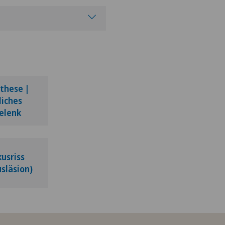
these |
liches
elenk
usriss
släsion)