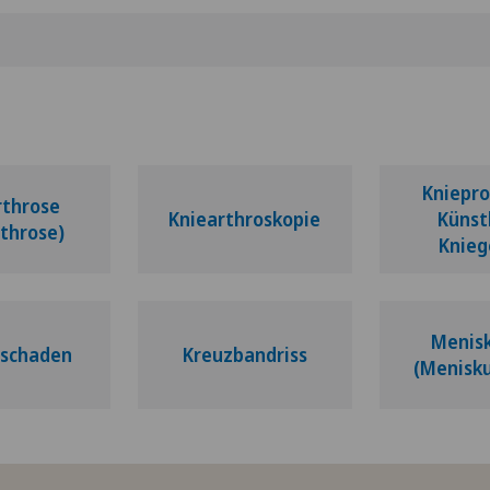
Kniepro
rthrose
Kniearthroskopie
Künst
throse)
Knieg
Menisk
lschaden
Kreuzbandriss
(Menisku