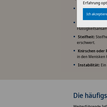
Erfahrung opt
Schmerzen:
Der 
Ich akzeptiere
stechenden Schm
Schwellung und
Flüssigkeitsansa
Steifheit:
Steifh
erschwert.
Knirschen oder 
in den Menisken 
Instabilität:
Ein 
Die häufig
Weiterführende Inf