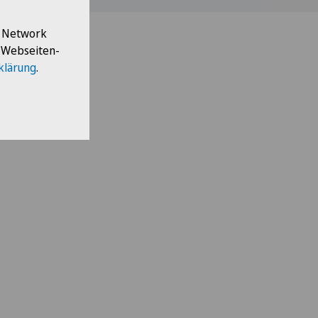
l Network
e Webseiten-
klärung
.