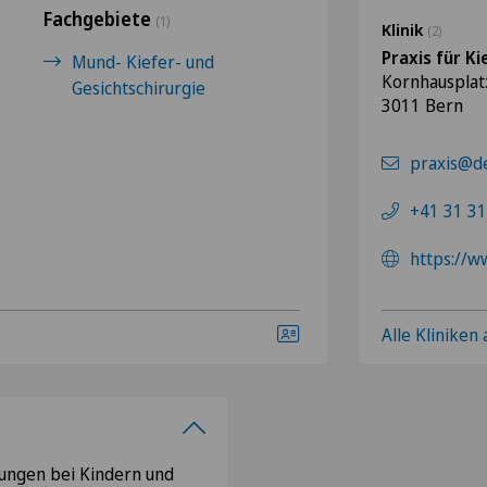
Fachgebiete
(1)
Klinik
(2)
Praxis für K
Mund- Kiefer- und
Kornhausplat
Gesichtschirurgie
3011 Bern
praxis@de
+41 31 31
https://w
Alle Kliniken
lungen bei Kindern und