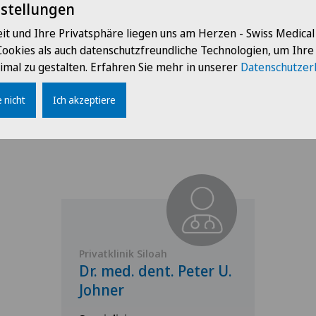
nstellungen
it und Ihre Privatsphäre liegen uns am Herzen - Swiss Medica
Cookies als auch datenschutzfreundliche Technologien, um Ihr
imal zu gestalten. Erfahren Sie mehr in unserer
Datenschutzer
 nicht
Ich akzeptiere
Ärzte mit dieser Spezialisierung
Privatklinik Siloah
Dr. med. dent. Peter U.
Johner