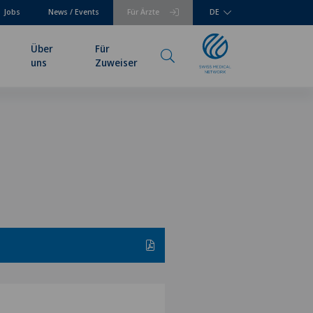
Jobs
News / Events
Für Ärzte
DE
Über
Für
uns
Zuweiser