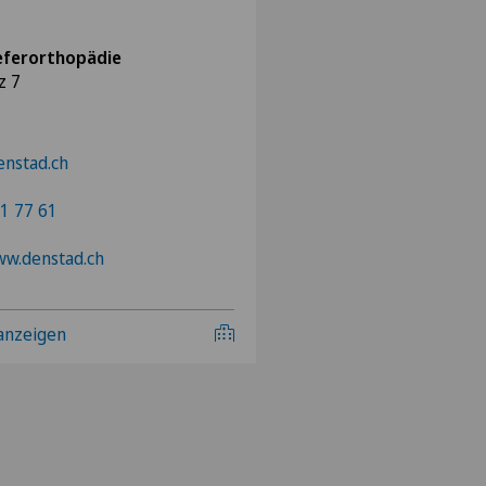
ieferorthopädie
z 7
nstad.ch
1 77 61
ww.denstad.ch
 anzeigen