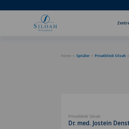
Zentr
Home
Spitäler
Privatklinik Siloah
Privatklinik Siloah
Dr. med. Jostein Dens