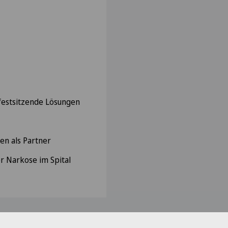
festsitzende Lösungen
en als Partner
 Narkose im Spital