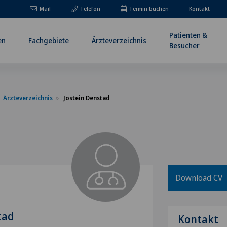
Mail
Telefon
Termin buchen
Kontakt
Patienten &
en
Fachgebiete
Ärzteverzeichnis
Besucher
Ärzteverzeichnis
Jostein Denstad
Download CV
tad
Kontakt