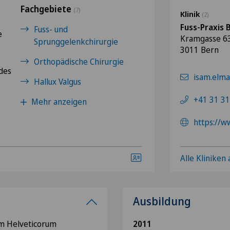
Fachgebiete
(7)
Klinik
(2)
Fuss-Praxis 
Fuss- und
e
Kramgasse 6
Sprunggelenkchirurgie
3011 Bern
Orthopädische Chirurgie
des
isam.elma
Hallux Valgus
+41 31 31
Mehr anzeigen
https://w
Alle Kliniken
Ausbildung
um Helveticorum
2011