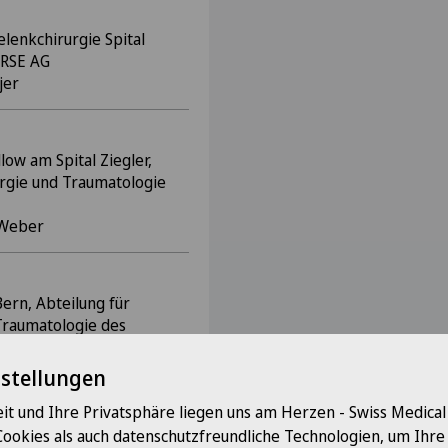
lenkchirurgie Spital
 RSE AG
jer
low am Spital Ziegler,
urgie und Traumatologie
n Weber
Bern, Abteilung für
Traumatologie des
. A. Siebenrock
nstellungen
it und Ihre Privatsphäre liegen uns am Herzen - Swiss Medica
Cookies als auch datenschutzfreundliche Technologien, um Ihr
r (Spital Netz Bern),