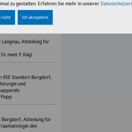
imal zu gestalten. Erfahren Sie mehr in unserer
Datenschutzer
hirurgie und
sapparats
 nicht
Ich akzeptiere
i
 Langnau, Abteilung für
 Dr. med. P. Kägi
m RSE Standort Burgdorf,
hirurgie und
sapparats
r Popp
 Burgdorf, Abteilung für
Traumatologie des