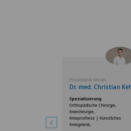
Siloah
Privatklinik Siloah
Myrielle Hitz
Dr. med. Christian Ke
rung
Spezialisierung
unggelenkchirurgie,
Orthopädische Chirurgie,
e Chirurgie,
Kniechirurgie,
nriss,
Knieprothese | Künstliches
Kniegelenk,
igen