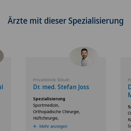
Ärzte mit dieser Spezialisierung
Privatklinik Siloah
P
hl
Dr. med. Stefan Joss
D
Spezialisierung
Sportmedizin,
S
Orthopädische Chirurgie,
O
Hüftchirurgie,
K
S
Mehr anzeigen