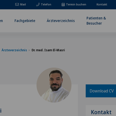
Mail
Telefon
Termin buchen
Kontakt
Patienten &
en
Fachgebiete
Ärzteverzeichnis
Besucher
Ärzteverzeichnis
Dr. med. Isam El-Masri
Download CV
i
Kontakt