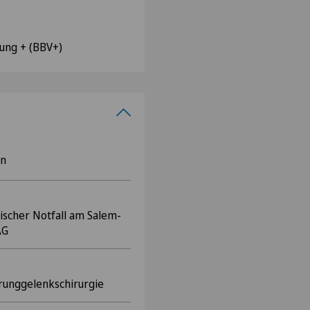
ung + (BBV+)
rn
ischer Notfall am Salem-
AG
prunggelenkschirurgie