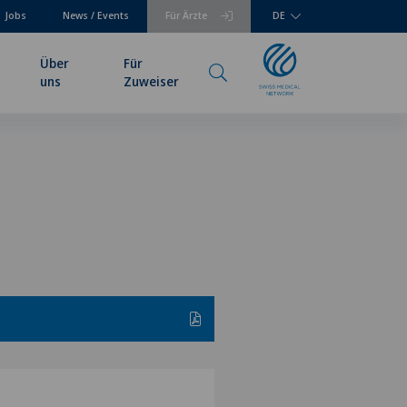
Jobs
News / Events
Für Ärzte
DE
Über
Für
uns
Zuweiser