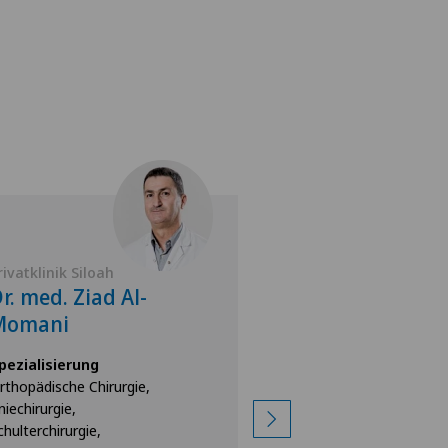
rivatklinik Siloah
Privatklinik Siloah
r. med. Ziad Al-
Dr. med. Hari
Momani
Vasileiadis
pezialisierung
Spezialisierung
rthopädische Chirurgie,
Sportmedizin,
niechirurgie,
Orthopädische Chirur
chulterchirurgie,
Kniechirurgie,