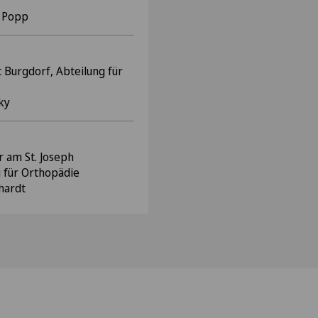
r Popp
 Burgdorf, Abteilung für
oky
r am St. Joseph
g für Orthopädie
lhardt