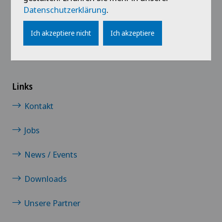
Hernien (Leistenbrüche)
Datenschutzerklärung
.
Ich akzeptiere nicht
Ich akzeptiere
Hüftarthrose
Hüftchirurgie
Links
Hüftimpingement
Kontakt
Hüftprothese
Jobs
Kalkschulter
News / Events
Kniearthrose (Gonarthrose)
Downloads
Kniearthroskopie
Unsere Partner
Kniechirurgie