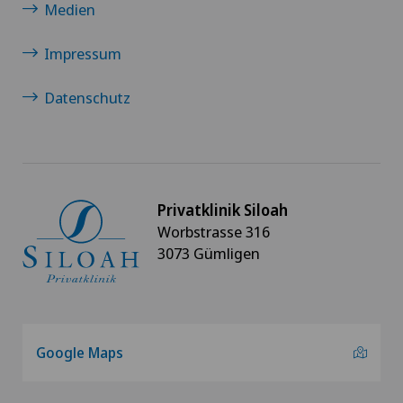
Medien
Knieprothese | Künstliches Kniegelenk
Impressum
Knorpelschaden
Datenschutz
Kreuzbandriss
Meniskusriss (Meniskusläsion)
Privatklinik Siloah
Worbstrasse 316
Morton Neurom
3073 Gümligen
Mund- Kiefer- und Gesichtschirurgie
Neurochirurgie
Google Maps
Nieren- und Harnwegserkrankungen