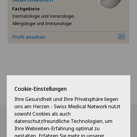
Fachgebiete
Bänderriss / Bandverletzung
Dermatologie und Venerologie,
Allergologie und Immunologie
Dermatologie und Venerologie
Profil ansehen
Ellbogenchirurgie
Fersenschmerzen
Fuss- und Sprunggelenkchirurgie
Cookie-Einstellungen
Hallux Valgus
Ihre Gesundheit und Ihre Privatsphäre liegen
uns am Herzen - Swiss Medical Network nutzt
Hals-Nasen-Ohren-Heilkunde (HNO)
sowohl Cookies als auch
datenschutzfreundliche Technologien, um
Handchirurgie
@Follow our news
Ihre Webseiten-Erfahrung optimal zu
gestalten. Erfahren Sie mehr in unserer