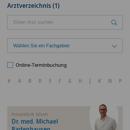
Arztverzeichnis (1)
Wählen Sie ein Fachgebiet
Wählen Sie ein Fachgebiet
Online-Terminbuchung
Achillessehnenriss
#
A
B
D
E
F
G
H
J
K
N
P
Allgemeine Chirurgie
Allgemeine Innere Medizin
Privatklinik Siloah
Dr. med. Michael
Anästhesiologie
Radenhausen