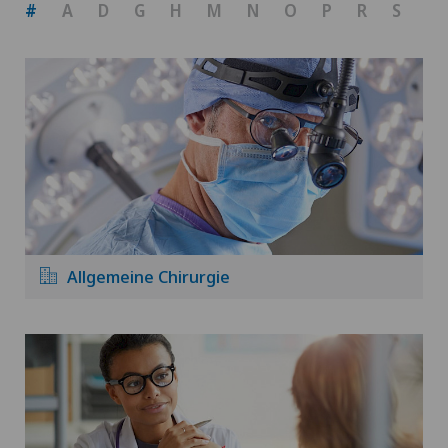
#
A
D
G
H
M
N
O
P
R
S
U
Allgemeine Chirurgie