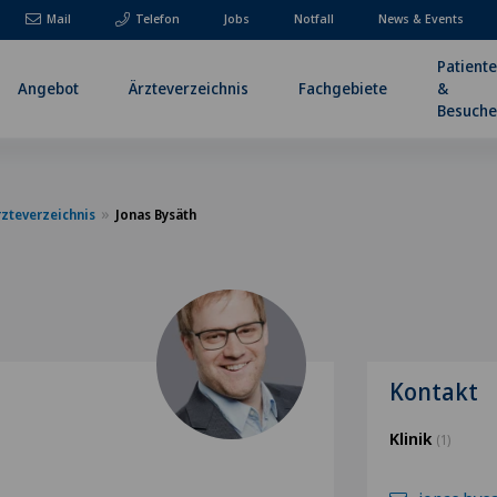
Mail
Telefon
Jobs
Notfall
News & Events
Patient
Angebot
Ärzteverzeichnis
Fachgebiete
&
Besuche
rzteverzeichnis
Jonas Bysäth
Kontakt
Klinik
(1)