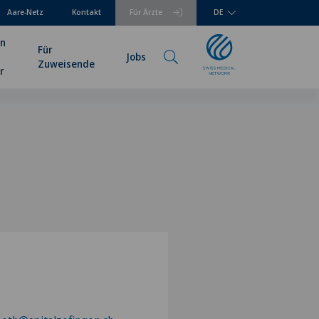
Aare-Netz
Kontakt
Für Ärzte
DE
en
Für
Jobs
Zuweisende
r