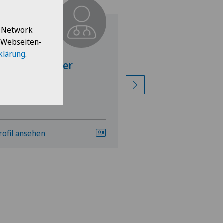
l Network
e Webseiten-
pital Zofingen
Spital Zofingen
klärung
.
Daniela Widmer
Nicole Schmit
rofil ansehen
Profil ansehen