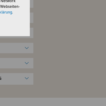
l Network
e Webseiten-
klärung
.
G