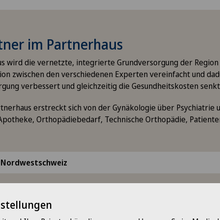
tner im Partnerhaus
s wird die vernetzte, integrierte Grundversorgung der Region 
ion zwischen den verschiedenen Experten vereinfacht und dadu
gung verbessert und gleichzeitig die Gesundheitskosten senkt
nerhaus erstreckt sich von der Gynäkologie über Psychiatrie 
 Apotheke, Orthopädiebedarf, Technische Orthopädie, Patiente
 Nordwestschweiz
. med. Franziska Jäggi
nstellungen