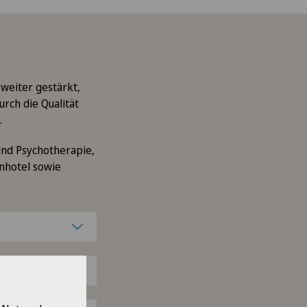
weiter gestärkt,
rch die Qualität
.
und Psychotherapie,
nhotel sowie