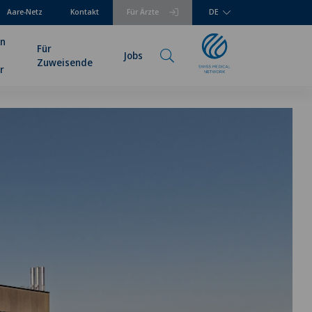
Aare-Netz
Kontakt
Für Ärzte
DE
en
Für
Jobs
Zuweisende
r