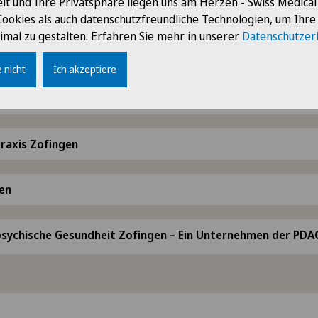
it und Ihre Privatsphäre liegen uns am Herzen - Swiss Medica
 Zofingen
Cookies als auch datenschutzfreundliche Technologien, um Ihr
imal zu gestalten. Erfahren Sie mehr in unserer
Datenschutzer
 Zentrum für technische Orthopädie
 nicht
Ich akzeptiere
ofingen
raxis Zofingen
en
 psychische Gesundheit Zofingen – Ein Unternehmen der PDA