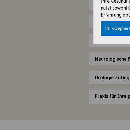
Ihre Gesundhe
Lindenapotheke
nutzt sowohl 
Erfahrung opt
marcosteffen -
Ich akzeptiere
Notfallpraxis Z
Neurologische P
Urologie Zofing
Praxis für Ihre