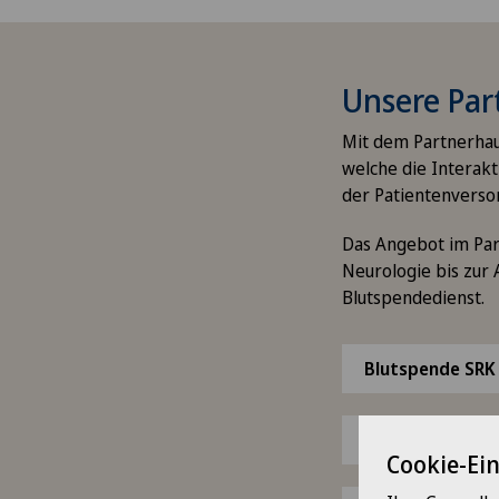
Unsere Par
Mit dem Partnerhau
welche die Interakt
der Patientenversor
Das Angebot im Part
Neurologie bis zur
Blutspendedienst.
Blutspende SRK
Frauen Praxis Dr
Cookie-Ei