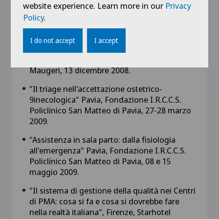
website experience. Learn more in our
Privacy
Rozzano, Auditorium Istituto Clinico
Policy
.
Humanitas, 21-22 novembre 2008
"Il ruolo degli androgeni nella medicina
I do not accept
I accept
riproduttiva e sessuale maschile e femminile"
Pavia, Aula Congressi I.R.C.C.S.Fondazione S.
Maugeri, 13 dicembre 2008.
"Il triage nell'accettazione ostetrico-
9inecologica" Pavia, Fondazione I.R.C.C.S.
Policlinico San Matteo di Pavia, 27-28 marzo
2009.
"Assistenza in sala parto: dalla fisiologia
all'emergenza" Pavia, Fondazione I.R.C.C.S.
Policlinico San Matteo di Pavia, 08 e 15
maggio 2009.
"Il sistema di gestione della qualità nei Centri
di PMA: cosa si fa e cosa si dovrebbe fare
nella realtà italiana", Firenze, Starhotel