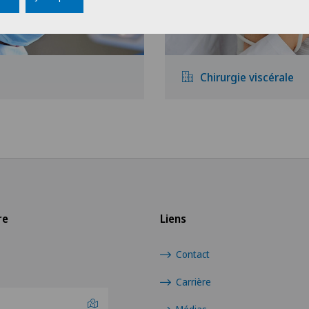
Chirurgie viscérale
re
Liens
Contact
Carrière