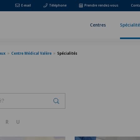
E-mail
Téléphone
Prendre rendez-vous
Cont
Centres
Spécialit
aux
Centre Médical Valère
Spécialités
R
U