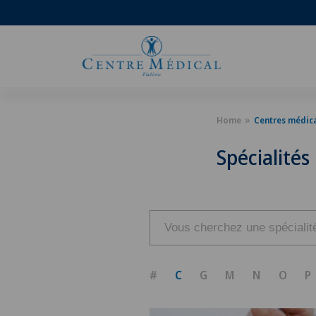
Home
Centres médic
Spécialités
#
C
G
M
N
O
P