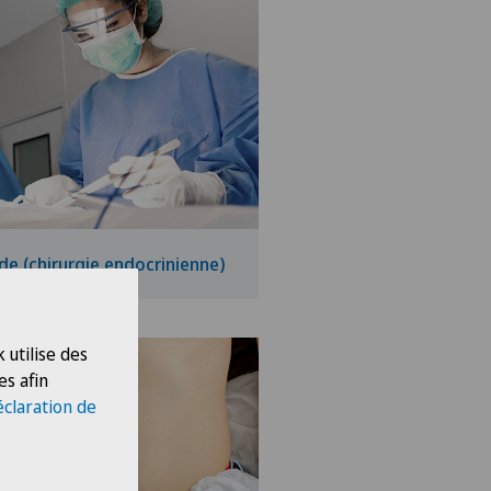
ïde (chirurgie endocrinienne)
 utilise des
es afin
éclaration de