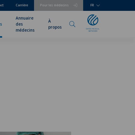
act
Carrière
Pour les médecins
FR
Annuaire
À
és
des
propos
médecins