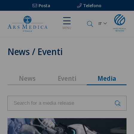
Posta
Telefono
IT
MENU
News / Eventi
News
Eventi
Media