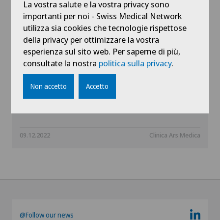
La vostra salute e la vostra privacy sono
importanti per noi - Swiss Medical Network
utilizza sia cookies che tecnologie rispettose
della privacy per ottimizzare la vostra
esperienza sul sito web. Per saperne di più,
consultate la nostra
politica sulla privacy
.
Ars Medica Centro dello Sport fra i
Non accetto
Accetto
centri d’eccellenza riconosciuti da
Swiss Olympic
09.12.2022
Clinica Ars Medica
@Follow our news