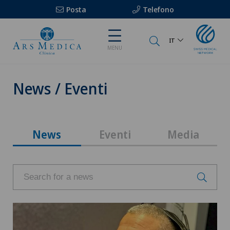
Posta
Telefono
IT
MENU
News / Eventi
News
Eventi
Media