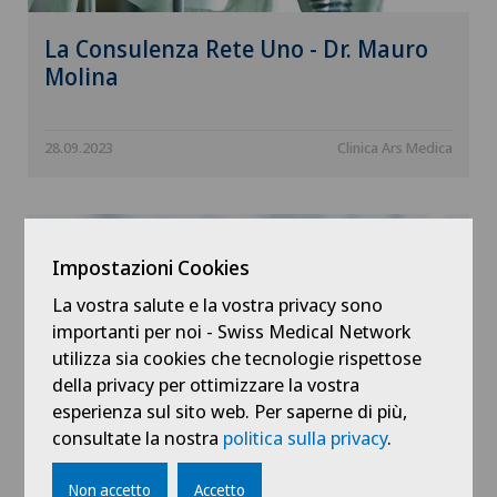
La Consulenza Rete Uno - Dr. Mauro
Molina
28.09.2023
Clinica Ars Medica
Impostazioni Cookies
La vostra salute e la vostra privacy sono
importanti per noi - Swiss Medical Network
utilizza sia cookies che tecnologie rispettose
della privacy per ottimizzare la vostra
esperienza sul sito web. Per saperne di più,
consultate la nostra
politica sulla privacy
.
La Domenica - Corriere del Ticino
Non accetto
Accetto
"Qual'è la ricetta per fermare