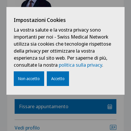
Swiss Visio Eaux-Vives
Impostazioni Cookies
PD Dr. med. C.P. Jonescu-Cuypers
La vostra salute e la vostra privacy sono
Specializzazione
importanti per noi - Swiss Medical Network
Oftalmologia (oculistica),
utilizza sia cookies che tecnologie rispettose
Stella verde (glaucoma),
della privacy per ottimizzare la vostra
Chirurgia oculistica,
esperienza sul sito web. Per saperne di più,
consultate la nostra
politica sulla privacy
.
Vedi altro
Non accetto
Accetto
Fissare appuntamento
Vedi profilo