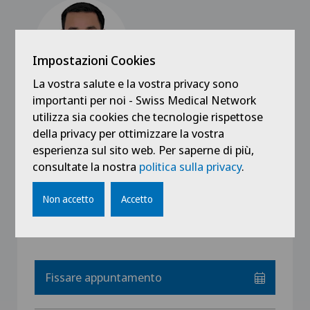
Impostazioni Cookies
La vostra salute e la vostra privacy sono
importanti per noi - Swiss Medical Network
utilizza sia cookies che tecnologie rispettose
Swiss Visio
Dr. med. Sleiman Abou-Ltaif
della privacy per ottimizzare la vostra
esperienza sul sito web. Per saperne di più,
Specializzazione
consultate la nostra
politica sulla privacy
.
Oftalmologia (oculistica)
Non accetto
Accetto
Fissare appuntamento