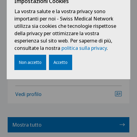
Impostazioni Cookies
Swiss Visio
La vostra salute e la vostra privacy sono
PD Dr. med. Aude Ambresin
importanti per noi - Swiss Medical Network
Specializzazione
utilizza sia cookies che tecnologie rispettose
Oftalmologia (oculistica),
della privacy per ottimizzare la vostra
Retina,
esperienza sul sito web. Per saperne di più,
Malattie della retina e maculopatie,
consultate la nostra
politica sulla privacy
.
Vedi altro
Non accetto
Accetto
Vedi profilo
Mostra tutto