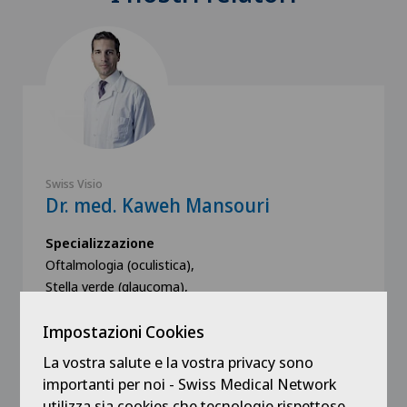
Swiss Visio
Dr. med. Kaweh Mansouri
Specializzazione
Oftalmologia (oculistica),
Stella verde (glaucoma),
Stella grigia (cataratta),
Impostazioni Cookies
Vedi altro
La vostra salute e la vostra privacy sono
importanti per noi - Swiss Medical Network
utilizza sia cookies che tecnologie rispettose