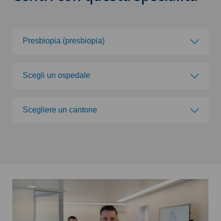
Presbiopia (presbiopia)
Scegli una specialità
Scegli un ospedale
Acromioplastica
Scegli un ospedale
Scegliere un cantone
Agopuntura
Privatklinik Bethanien
Scegliere un cantone
Allergologia e immunologia
Clinique de Genolier
ZH
Alluce valgo
Swiss Visio Martigny
BE
Alter G
Swiss Visio Beau-Rivage
FR