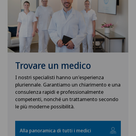
Alterazioni del corpo vitreo
Swiss Visio La Providence
GE
Andatura di Lyra
Swiss Visio Eaux-Vives
TI
Andrologia
Swiss Visio Zürich
GR
Anestesiologia
Swiss Visio Fribourg
VS
Trovare un medico
Angiologia
Swiss Visio Genolier
I nostri specialisti hanno un'esperienza
JU
pluriennale. Garantiamo un chiarimento e una
Artroscopia del ginocchio
Swiss Visio Chavannes
consulenza rapidi e professionalmente
VD
competenti, nonché un trattamento secondo
Artroscopia della spalla
le più moderne possibilità.
Swiss Visio La Tour-de-Peilz
NE
Artrosi del ginocchio
Swiss Visio Lutry
Alla panoramica di tutti i medici
Artrosi dell'articolazione della spalla