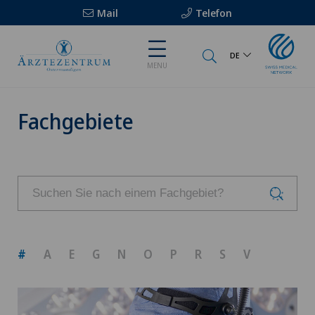
Mail
Telefon
DE
MENU
Fachgebiete
#
A
E
G
N
O
P
R
S
V