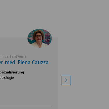
linica Sant'Anna
Clinica Ars Medica
r. med. Elena Cauzza
Dr. med. Gabri
Iussich
pezialisierung
adiologie
Spezialisierung
Radiologie