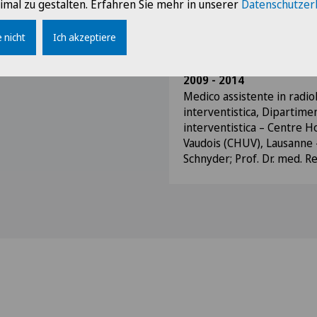
imal zu gestalten. Erfahren Sie mehr in unserer
Datenschutzer
Radiologia - Hôpital Cochi
Paris Centre, Paris - Prof. 
 nicht
Ich akzeptiere
Antoine Feydy
2009 - 2014
Medico assistente in radio
interventistica, Dipartimen
interventistica – Centre Ho
Vaudois (CHUV), Lausanne -
Schnyder; Prof. Dr. med. R