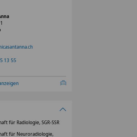
'Anna
 1
o
nicasantanna.ch
5 13 55
 anzeigen
aft für Radiologie, SGR-SSR
haft für Neuroradiologie,