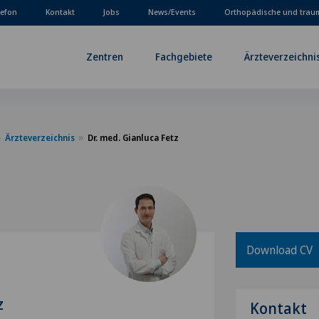
lefon
Kontakt
Jobs
News/Events
Orthopädische und trau
Zentren
Fachgebiete
Ärzteverzeichni
Ärzteverzeichnis
Dr. med. Gianluca Fetz
Download CV
z
Kontakt