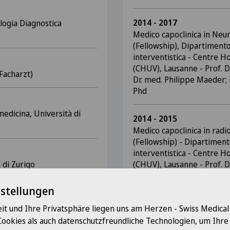
2014 - 2017
logia Diagnostica
Medico capoclinica in Neur
(Fellowship), Dipartimento
interventistica - Centre Ho
(CHUV), Lausanne - Prof. Dr
(Facharzt)
Dr. med. Philippe Maeder;
Phd
edicina, Università di
2014 - 2015
Medico capoclinica in radi
(Fellowship) - Dipartiment
interventistica - Centre Ho
 di Zurigo
(CHUV), Lausanne - Prof. Dr
med. Fabio Becce, MER; Dr
Phd
nstellungen
 Politecnico federale di
it und Ihre Privatsphäre liegen uns am Herzen - Swiss Medica
2014
Cookies als auch datenschutzfreundliche Technologien, um Ihr
Medico interno in radiologi