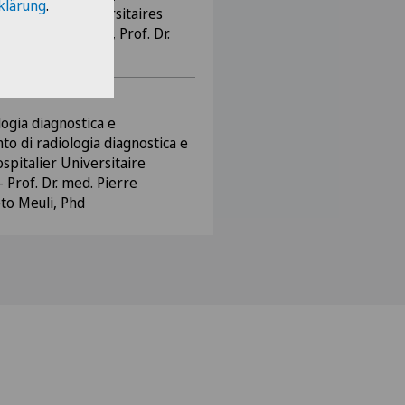
klärung
.
n, Hopitaux Universitaires
Dr. Jean-Luc Drapé, Prof. Dr.
logia diagnostica e
to di radiologia diagnostica e
spitalier Universitaire
 Prof. Dr. med. Pierre
eto Meuli, Phd