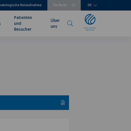
matologische Notaufnahme
Für Ärzte
DE
Patienten
Über
s
und
uns
Besucher