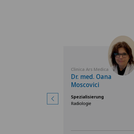
'Anna
Clinica Ars Medica
 Gianmarco
Dr. med. Oana
Moscovici
rung
Spezialisierung
Radiologie