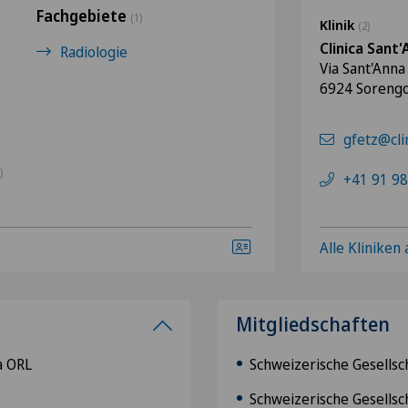
Fachgebiete
(1)
Klinik
(2)
Clinica Sant
Radiologie
Via Sant'Anna
6924 Soreng
gfetz@cli
)
+41 91 98
Alle Kliniken
Mitgliedschaften
a ORL
Schweizerische Gesellsch
Schweizerische Gesellsc