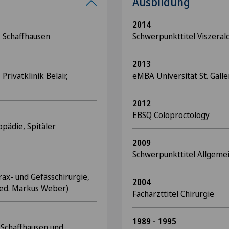
Ausbildung
2014
, Schaffhausen
Schwerpunkttitel Viszeralc
2013
Privatklinik Belair,
eMBA Universität St. Galle
2012
EBSQ Coloproctology
opädie, Spitäler
2009
Schwerpunkttitel Allgeme
rax- und Gefässchirurgie,
2004
 med. Markus Weber)
Facharzttitel Chirurgie
1989 - 1995
r Schaffhausen und