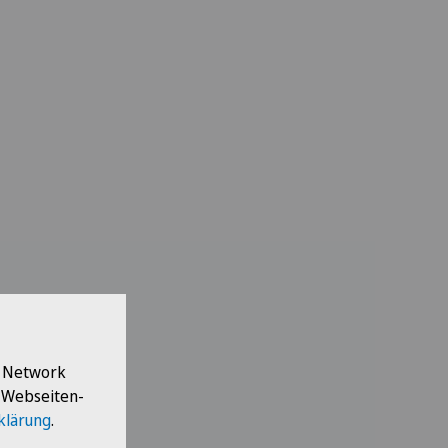
l Network
e Webseiten-
klärung
.