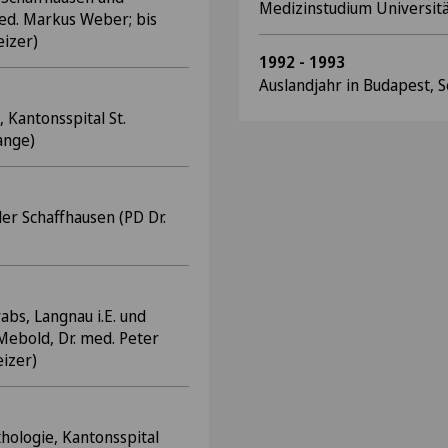
Medizinstudium Universitä
 med. Markus Weber; bis
eizer)
1992 - 1993
Auslandjahr in Budapest, 
 Kantonsspital St.
Lange)
äler Schaffhausen (PD Dr.
abs, Langnau i.E. und
Mebold, Dr. med. Peter
eizer)
thologie, Kantonsspital