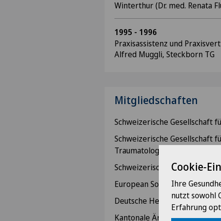
Winterthur (Dr. med. Renata Fl
1995 - 1996
Praxisassistenz und Praxisvert
Alfred Muggli, Steckborn TG
Mitgliedschaften
Schweizerische Gesellschaft fü
Schweizerische Gesellschaft f
Traumatologie, SGACT
Cookie-Ei
Schweizerische Gesellschaft fü
Ihre Gesundhe
European Society for Coloproc
nutzt sowohl 
Deutsche Herniengesellschaf
Erfahrung opt
Kantonale Ärztegesellschaft 