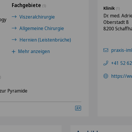
Fachgebiete
(5)
Klinik
(1)
Dr. med. Adr
Viszeralchirurgie
logy
Oberstadt 8
Allgemeine Chirurgie
8200 Schaffh
Hernien (Leistenbrüche)
praxis-im
Mehr anzeigen
+41 52 62
https://w
)
zur Pyramide