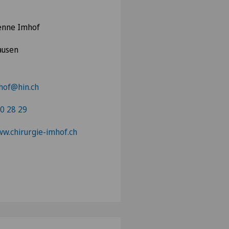
ienne Imhof
ausen
hof@hin.ch
0 28 29
ww.chirurgie-imhof.ch