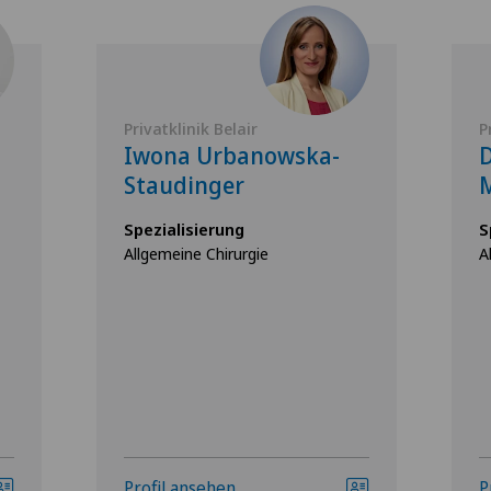
Privatklinik Belair
P
Iwona Urbanowska-
D
Staudinger
M
Spezialisierung
S
Allgemeine Chirurgie
A
Profil ansehen
P