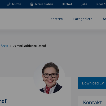
Telefon
Termin buchen
Kontakt
Jobs
News / 
Zentren
Fachgebiete
Ä
Ärzte
Dr. med. Adrienne Imhof
Download CV
hof
Kontakt