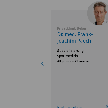
 Lindberg
Privatklinik Belair
 Nicolas Obrist
Dr. med. Frank-
Joachim Paech
rung
irurgie,
Spezialisierung
gie,
Sportmedizin,
stenbrüche)
Allgemeine Chirurgie
hen
Profil ansehen