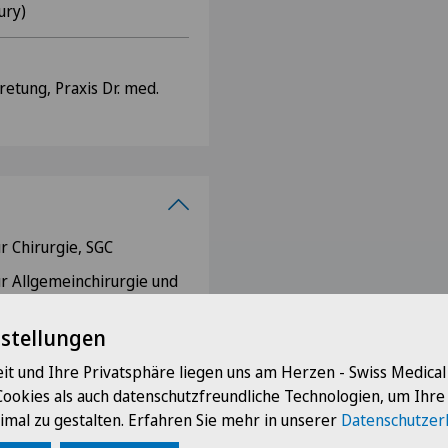
ury)
retung, Praxis Dr. med.
r Chirurgie, SGC
ür Allgemeinchirurgie und
nstellungen
r Viszeralchirurgie, SGVC
it und Ihre Privatsphäre liegen uns am Herzen - Swiss Medica
tology, ESCP
Cookies als auch datenschutzfreundliche Technologien, um Ihr
t, DHG
imal zu gestalten. Erfahren Sie mehr in unserer
Datenschutzer
Schaffhausen