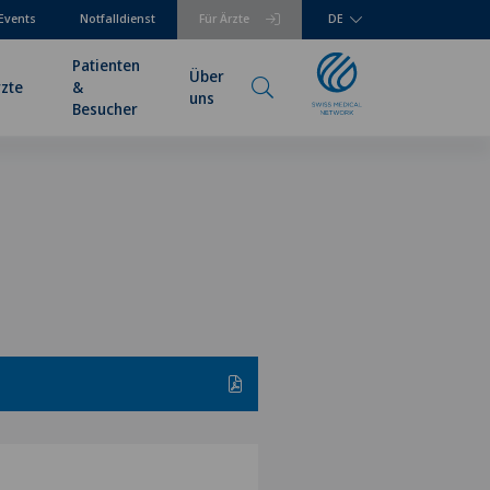
Events
Notfalldienst
Für Ärzte
DE
Patienten
Über
rzte
&
uns
Besucher