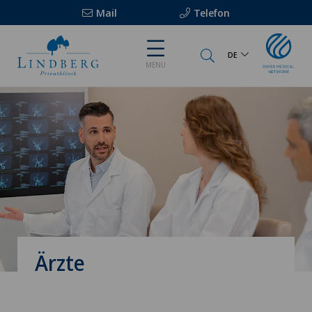
Mail
Telefon
DE
MENU
Ärzte