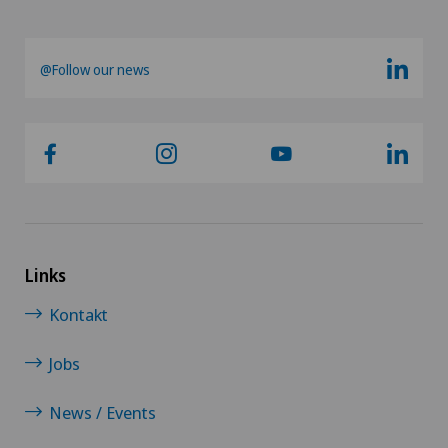
Venenchirurgie
Viszeralchirurgie
@Follow our news
Wirbelsäulenchirurgie
Links
Kontakt
Jobs
News / Events