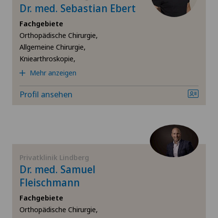
Dr. med. Sebastian Ebert
Fachgebiete
Hüftimpingement
Orthopädische Chirurgie,
Allgemeine Chirurgie,
Hüftprothese
Kniearthroskopie,
Mehr anzeigen
Infektiologie
Profil ansehen
Kalkschulter
Kniearthrose (Gonarthrose)
Kniearthroskopie
Privatklinik Lindberg
Dr. med. Samuel
Fleischmann
Kniechirurgie
Fachgebiete
Orthopädische Chirurgie,
Knieprothese | Künstliches Kniegelenk