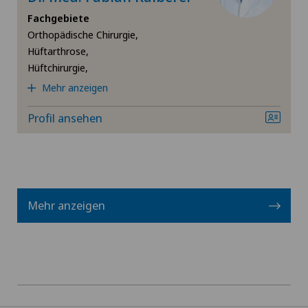
Schulterluxation
Fachgebiete
Orthopädische Chirurgie,
Schulterprothese
Hüftarthrose,
Hüftchirurgie,
Spinalkanalstenose – Verengung des Wirbelkanals
Mehr anzeigen
Sportmedizin
Profil ansehen
Sprunggelenksarthrose
Traditionelle Chinesische Medizin
Mehr anzeigen
Urologie
Vasektomie (Unterbindung/Sterilisation beim
Mann)