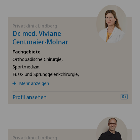
Fuss- und Sprunggelenkchirurgie
Gynäkologie
Privatklinik Lindberg
Dr. med. Viviane
Hallux Valgus
Centmaier-Molnar
Fachgebiete
Hals-Nasen-Ohren-Heilkunde (HNO)
Orthopädische Chirurgie,
Sportmedizin,
Hämatologie
Fuss- und Sprunggelenkchirurgie,
Mehr anzeigen
Handchirurgie
Profil ansehen
Hernien (Leistenbrüche)
Hüftarthrose
Privatklinik Lindberg
Hüftchirurgie