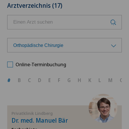
Arztverzeichnis (17)
Orthopädische Chirurgie
Wählen Sie ein Fachgebiet
Online-Terminbuchung
Achillessehnenriss
#
B
C
D
E
F
G
H
K
L
M
O
Allgemeine Chirurgie
Allgemeine Innere Medizin
Privatklinik Lindberg
Dr. med. Manuel Bär
Arthrose