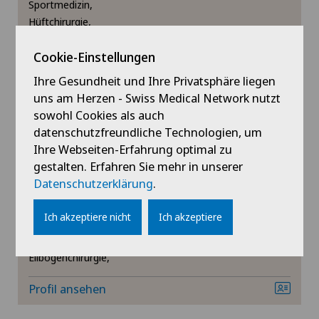
Sportmedizin,
Hüftchirurgie,
Knorpelschaden
Mehr anzeigen
Cookie-Einstellungen
Kreuzbandriss
Profil ansehen
Ihre Gesundheit und Ihre Privatsphäre liegen
uns am Herzen - Swiss Medical Network nutzt
Meniskusriss (Meniskusläsion)
sowohl Cookies als auch
datenschutzfreundliche Technologien, um
Minimalinvasive Chirurgie
Ihre Webseiten-Erfahrung optimal zu
gestalten. Erfahren Sie mehr in unserer
Privatklinik Lindberg
Mund- Kiefer- und Gesichtschirurgie
PD Dr. med. Florian Hess
Datenschutzerklärung
.
Fachgebiete
Ich akzeptiere nicht
Ich akzeptiere
Nephrologie
Orthopädische Chirurgie,
Schulterchirurgie,
Neurochirurgie
Ellbogenchirurgie,
Profil ansehen
Orthopädische Chirurgie