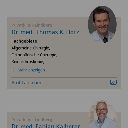
Physikalische- und Rehabilitationsmedizin
Plastische Chirurgie
Privatklinik Lindberg
Dr. med. Thomas K. Hotz
Rheumatologie
Fachgebiete
Allgemeine Chirurgie,
Schilddrüsenchirurgie (Endokrine Chirurgie)
Orthopädische Chirurgie,
Kniearthroskopie,
Schmerztherapie
Mehr anzeigen
Profil ansehen
Schulterchirurgie
Schultergelenkarthrose
Schulterimpingement
Privatklinik Lindberg
Dr. med. Fabian Kalberer