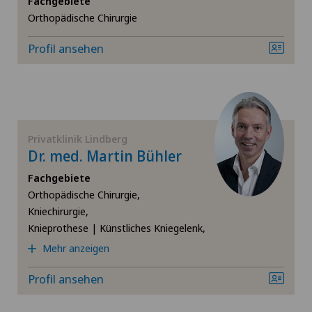
Fachgebiete
Orthopädische Chirurgie
Ästhetische Medizin
Profil ansehen
Bänderriss / Bandverletzung
Bandscheibenprothese | Künstliche Bandscheibe
Bandscheibenvorfall Lendenwirbelsäule (LWS)
Privatklinik Lindberg
Dr. med. Martin Bühler
Diabetologie
Fachgebiete
Orthopädische Chirurgie,
Ellbogenchirurgie
Kniechirurgie,
Knieprothese | Künstliches Kniegelenk,
Endokrinologie
Mehr anzeigen
Profil ansehen
Frozen Shoulder