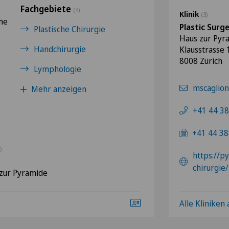
Fachgebiete
(4)
Klinik
(3)
he
Plastic Surg
Plastische Chirurgie
Haus zur Pyr
Handchirurgie
Klausstrasse 
8008 Zürich
Lymphologie
mscaglio
Mehr anzeigen
+41 44 38
+41 44 38
)
https://p
chirurgie/
zur Pyramide
Alle Kliniken