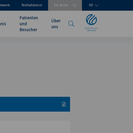
etwork
Notfalldienst
Für Ärzte
DE
Patienten
Über
hnis
und
uns
Besucher