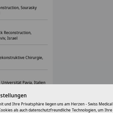
onstruction, Sourasky
l
ck Reconstruction,
iv, Israel
ekonstruktive Chirurgie,
Universität Pavia, Italien
nstellungen
it und Ihre Privatsphäre liegen uns am Herzen - Swiss Medica
Cookies als auch datenschutzfreundliche Technologien, um Ihr