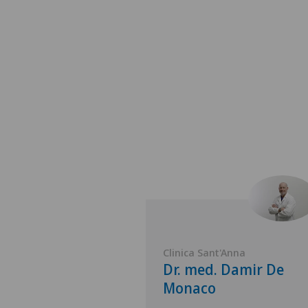
'Anna
Clinica Sant'Anna
 Stefano
Dr. med. Damir De
o
Monaco