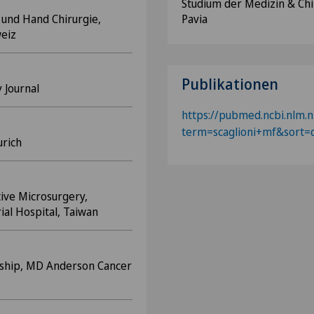
Studium der Medizin & Chi
 und Hand Chirurgie,
Pavia
weiz
Publikationen
 Journal
https://pubmed.ncbi.nlm.n
term=scaglioni+mf&sort=
urich
tive Microsurgery,
al Hospital, Taiwan
wship, MD Anderson Cancer