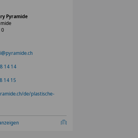
ery Pyramide
amide
10
ni@pyramide.ch
8 14 14
8 14 15
yramide.ch/de/plastische-
 anzeigen