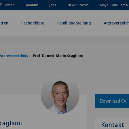
Telefon
Kontakt
Jobs
News / Events
Mayo Clinic Care N
tren
Fachgebiete
Familienabteilung
Ärzteverzeic
Ärzteverzeichnis
Prof. Dr. med. Mario Scaglioni
Download CV
caglioni
Kontakt