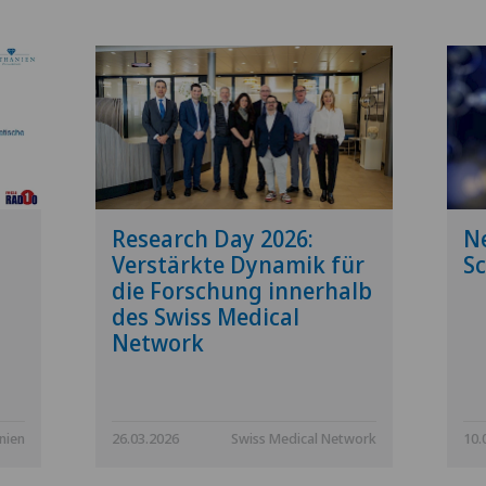
Research Day 2026:
N
Verstärkte Dynamik für
Sc
die Forschung innerhalb
des Swiss Medical
Network
anien
26.03.2026
Swiss Medical Network
10.