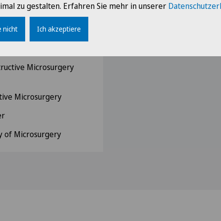
imal zu gestalten. Erfahren Sie mehr in unserer
Datenschutzer
constructive and Aesthetic
 nicht
Ich akzeptiere
econstructive and Aesthetic
tructive Microsurgery
tive Microsurgery
er
y of Microsurgery