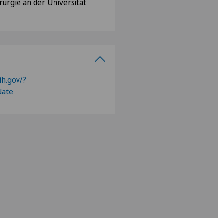
rurgie an der Universität
ih.gov/?
date