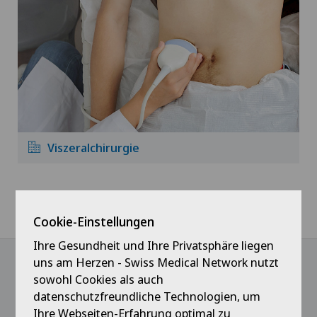
Viszeralchirurgie
Home
Spitäler
Clinica Sant'Anna
Fachgebiete
Cookie-Einstellungen
Ihre Gesundheit und Ihre Privatsphäre liegen
uns am Herzen - Swiss Medical Network nutzt
sowohl Cookies als auch
@Follow our news
datenschutzfreundliche Technologien, um
Ihre Webseiten-Erfahrung optimal zu