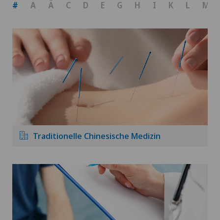
#
A
Ä
C
D
E
G
H
I
K
L
M
Traditionelle Chinesische Medizin