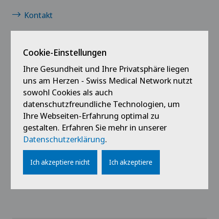
Kontakt
Jobs
Cookie-Einstellungen
News / Events
Ihre Gesundheit und Ihre Privatsphäre liegen
uns am Herzen - Swiss Medical Network nutzt
Downloads
sowohl Cookies als auch
datenschutzfreundliche Technologien, um
Medien
Ihre Webseiten-Erfahrung optimal zu
gestalten. Erfahren Sie mehr in unserer
Unsere Partner
Datenschutzerklärung
.
Impressum
Ich akzeptiere nicht
Ich akzeptiere
Datenschutz