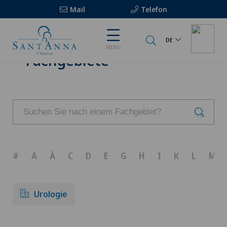
Mail
Telefon
DE
MENU
Fachgebiete
#
A
Ä
C
D
E
G
H
I
K
L
M
Urologie