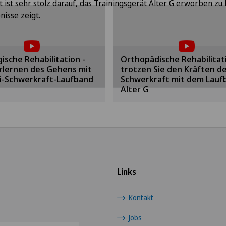
nen diesen Inhalt
Um Ihnen diesen In
t ist sehr stolz darauf, das Trainingsgerät Alter G erworben zu
eigen zu können,
anzeigen zu könn
isse zeigt.
üssen Sie der
müssen Sie der
ndung von Cookies
Verwendung von Coo
zustimmen.
zustimmen.
ische Rehabilitation -
Orthopädische Rehabilitati
tte aktivieren Sie die
Bitte aktivieren Sie di
rlernen des Gehens mit
trotzen Sie den Kräften d
rechende Option in den
entsprechende Option in
i-Schwerkraft-Laufband
Schwerkraft mit dem Lauf
ookie-Einstellungen.
Cookie-Einstellungen.
Alter G
Cookie-Einstellungen
Cookie-Einstellungen
Links
Kontakt
Jobs