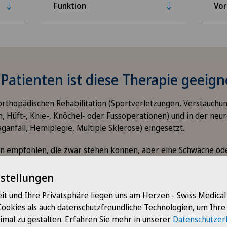
Funktion
Vor
Patienten ist diese Therapie geeign
 orthopädischen Rehabilitation (Sportverletzungen, Verstauchu
 Hüft-, Knie-, Knöchel- oder Fussoperationen) und in der neu
aganfall, Hemiplegie, Multiple Sklerose) eingesetzt.
ten empfohlen, die zwar stehen können, aber eine Schwäche od
äche haben.
nstellungen
it und Ihre Privatsphäre liegen uns am Herzen - Swiss Medica
Cookies als auch datenschutzfreundliche Technologien, um Ihr
imal zu gestalten. Erfahren Sie mehr in unserer
Datenschutzer
tioniert