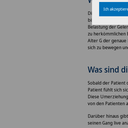
Ich akzeptiere
Die Beine des Pati
bis zu 80 % reduzie
Belastung der Gelen
zu herkömmlichen E
Alter G der genaue 
sich zu bewegen un
Was sind di
Sobald der Patient 
Patient fühlt sich 
Diese Umerziehungs
von den Patienten a
Darüber hinaus gibt
seinen Gang live an