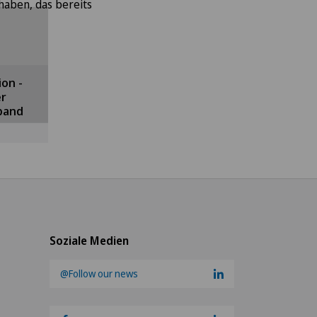
halt
 haben, das bereits
en,
kies
on -
e
er
 den
band
Soziale Medien
@Follow our news