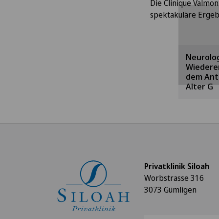
Um Ih
Die Clinique Valmon
anz
spektakuläre Ergebn
m
Verwe
Neurolog
Bi
Wiedere
entsp
dem Ant
C
Alter G
Privatklinik Siloah
Worbstrasse 316
3073 Gümligen