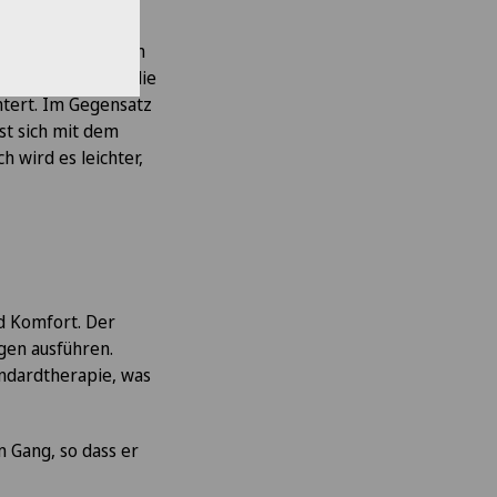
s Körpergewicht um
ation gehen, was die
htert. Im Gegensatz
st sich mit dem
 wird es leichter,
nd Komfort. Der
gen ausführen.
andardtherapie, was
m Gang, so dass er