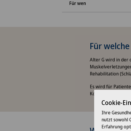
Für wen
Für welche 
Alter G wird in der
Muskelverletzungen,
Rehabilitation (Schl
Es wird für Patien
Koordinationsschw
Cookie-Ei
Ihre Gesundhe
nutzt sowohl 
Erfahrung opt
Wie es funk