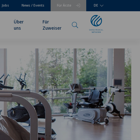
Jobs
News / Events
Für Ärzte
DE
Über
Für
uns
Zuweiser