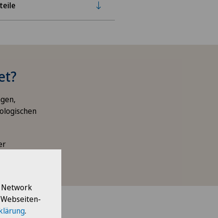
teile
et?
ngen,
rologischen
er
l Network
e Webseiten-
klärung
.