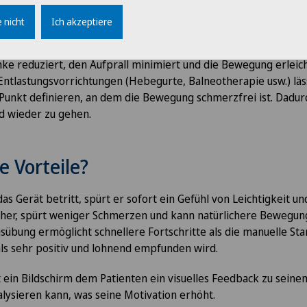
 nicht
Ich akzeptiere
enten werden in einem abgedichteten Gehäuse isoliert, das da
rt. Dadurch kann der Patient in einem Zustand der Mikrogravit
ke reduziert, den Aufprall minimiert und die Bewegung erleic
ntlastungsvorrichtungen (Hebegurte, Balneotherapie usw.) läs
Punkt definieren, an dem die Bewegung schmerzfrei ist. Dadurch
d wieder zu gehen.
e Vorteile?
das Gerät betritt, spürt er sofort ein Gefühl von Leichtigkeit u
sicher, spürt weniger Schmerzen und kann natürlichere Bewegun
übung ermöglicht schnellere Fortschritte als die manuelle St
ls sehr positiv und lohnend empfunden wird.
 ein Bildschirm dem Patienten ein visuelles Feedback zu seine
alysieren kann, was seine Motivation erhöht.