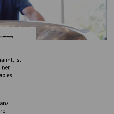
onierung
annt, ist
einer
ables
ranz
hre