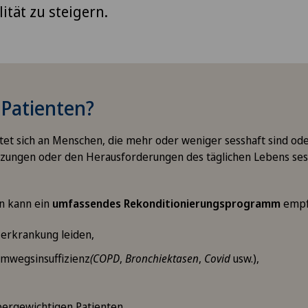
ität zu steigern.
 Patienten?
tet sich an Menschen, die mehr oder weniger sesshaft sind od
tzungen oder den Herausforderungen des täglichen Lebens se
n kann ein
umfassendes Rekonditionierungsprogramm
empf
zerkrankung leiden,
emwegsinsuffizienz
(COPD
,
Bronchiektasen
,
Covid
usw.),
bergewichtigen Patienten,