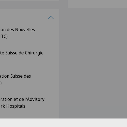
on des Nouvelles
NTC)
é Suisse de Chirurgie
tion Suisse des
)
ation et de l’Advisory
rk Hospitals