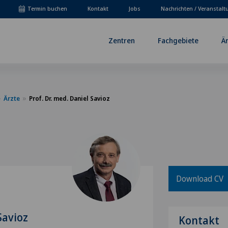
Termin buchen
Kontakt
Jobs
Nachrichten / Veranstal
Zentren
Fachgebiete
Ä
Ärzte
Prof. Dr. med. Daniel Savioz
Download CV
Savioz
Kontakt