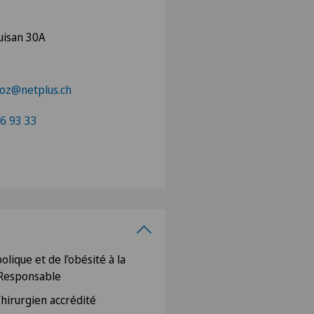
uisan 30A
ioz@netplus.ch
6 93 33
lique et de l’obésité à la
, Responsable
 Chirurgien accrédité