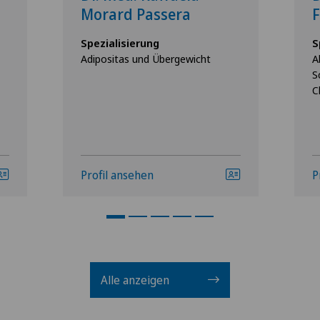
Morard Passera
Spezialisierung
S
Adipositas und Übergewicht
A
S
C
Profil ansehen
P
Alle anzeigen