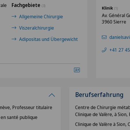
Fachgebiete
rale
(3)
Klinik
(1)
Av. Général G
Allgemeine Chirurgie
3960 Sierre
Viszeralchirurgie
danielsav
Adipositas und Übergewicht
+41 27 45
Berufserfahrung
nève, Professeur titulaire
Centre de Chirurgie métabo
Clinique de Valère, à Sion
 en santé publique
Clinique de Valère à Sion,