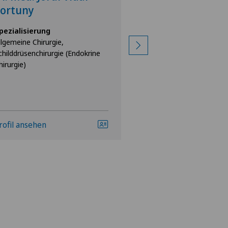
Fortuny
Spezialisierung
Allgemeine Chirurgie
pezialisierung
llgemeine Chirurgie,
childdrüsenchirurgie (Endokrine
hirurgie)
rofil ansehen
Profil ansehen