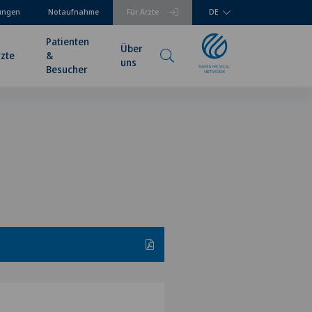
tungen
Notaufnahme
Für Ärzte
DE
Patienten
Über
rzte
&
uns
Besucher