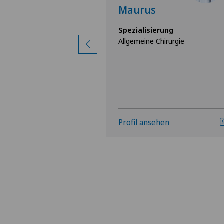
o Apestegui
Maurus
rung
Spezialisierung
irurgie
Allgemeine Chirurgie
hen
Profil ansehen