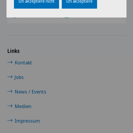
Ich akzeptiere nicht
Ich akzeptiere
Schulterchirurgie
Sportmedizin
Venenchirurgie
Links
Viszeralchirurgie
Kontakt
Jobs
News / Events
Medien
Impressum