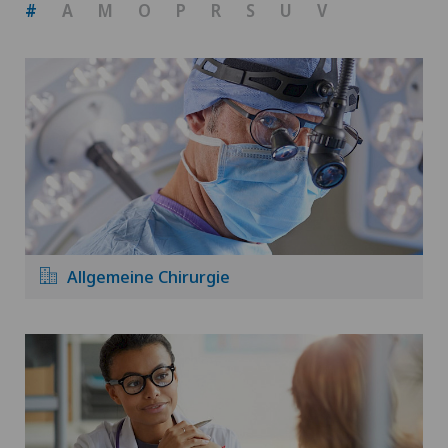
#
A
M
O
P
R
S
U
V
Allgemeine Chirurgie