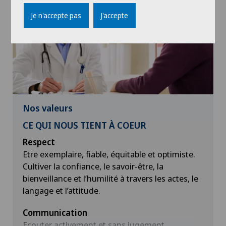
Déployer des offres de santé, de prévention
et d’accompagnement tout au long de la vie
Je n'accepte pas
J'accepte
Offrir des prestations de soins adaptées, de
prévention, de réhabilitation et de longues
durées axées sur le besoin du patient.
Être un employeur attractif
Garantir un niveau de formation optimal aux
collaborateurs avec des perspectives de
Nos valeurs
développement.
CE QUI NOUS TIENT À COEUR
Respect
Etre exemplaire, fiable, équitable et optimiste.
Cultiver la confiance, le savoir-être, la
bienveillance et l’humilité à travers les actes, le
langage et l’attitude.
Communication
Ecouter activement et sans jugement.