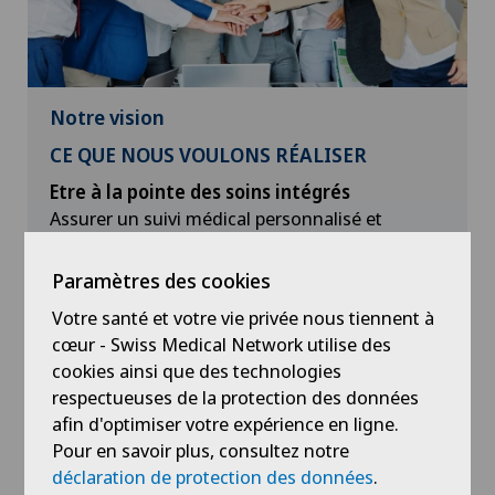
Notre vision
CE QUE NOUS VOULONS RÉALISER
Etre à la pointe des soins intégrés
Assurer un suivi médical personnalisé et
coordonné basé sur le besoin et le parcours de
santé global du patient en collaboration avec
Paramètres des cookies
les proches, les professionnels et les
Votre santé et votre vie privée nous tiennent à
partenaires.
cœur - Swiss Medical Network utilise des
cookies ainsi que des technologies
Garantir des prestations de qualité à toute
respectueuses de la protection des données
la population
Voir plus
afin d'optimiser votre expérience en ligne.
Apporter le bon soin au bon moment, au bon
Pour en savoir plus, consultez notre
endroit et par la bonne personne.
déclaration de protection des données
.