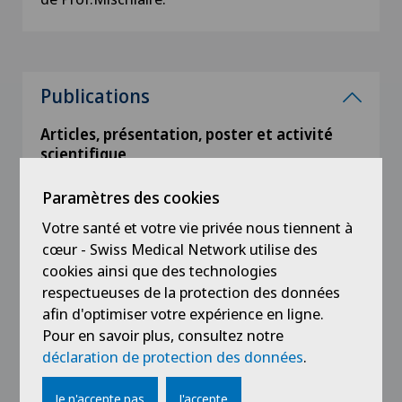
Publications
Articles, présentation, poster et activité
scientifique
Paramètres des cookies
Articles de revue
Votre santé et votre vie privée nous tiennent à
Abstracts publiés et poster
cœur - Swiss Medical Network utilise des
cookies ainsi que des technologies
respectueuses de la protection des données
Chapitres de livre
afin d'optimiser votre expérience en ligne.
Pour en savoir plus, consultez notre
Depuis 2021
déclaration de protection des données
.
Kevin Moerenhout1*† , Behrang Allami1† ,
Georgios Gkagkalis1 , Olivier Guyen1 et Brigitte
Je n'accepte pas
J'accepte