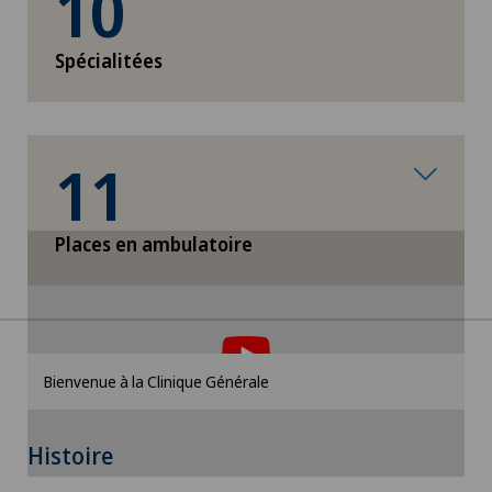
10
Spécialitées
11
Places en ambulatoire
Pour pouvoir afficher ce contenu, vous devez
accepter l’utilisation de cookies.
Veuillez activer l’option correspondante dans les
Bienvenue à la Clinique Générale
paramètres des cookies.
Paramètres des cookies
Histoire