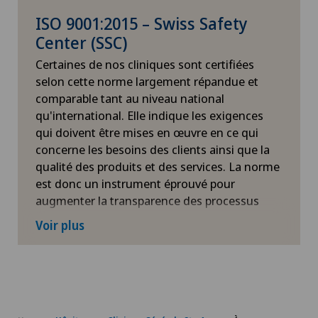
ISO 9001:2015 – Swiss Safety
Center (SSC)
Certaines de nos cliniques sont certifiées
selon cette norme largement répandue et
comparable tant au niveau national
qu'international. Elle indique les exigences
qui doivent être mises en œuvre en ce qui
concerne les besoins des clients ainsi que la
qualité des produits et des services. La norme
est donc un instrument éprouvé pour
augmenter la transparence des processus
d'entreprise et, par conséquent, optimiser
Voir plus
l'efficacité des prestations de l'entreprise. Le
contrôle annuel effectué par l'organisme de
certification SSC garantit en outre une
amélioration continue et durable du système
de gestion.