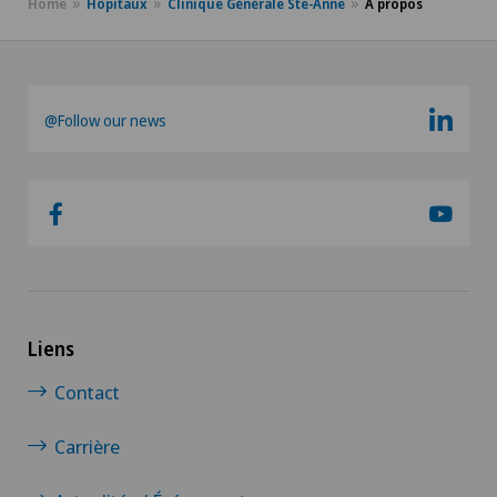
Home
Hôpitaux
Clinique Générale Ste-Anne
À propos
Pour plus d'informations
@Follow our news
Liens
Contact
Carrière