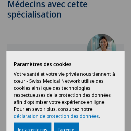
Médecins avec cette
spécialisation
Paramètres des cookies
Clinique Générale Ste-Anne
Dr méd. Tessa Gillon
Votre santé et votre vie privée nous tiennent à
cœur - Swiss Medical Network utilise des
Spécialisation
cookies ainsi que des technologies
Gynécologie,
respectueuses de la protection des données
Obstétrique
afin d'optimiser votre expérience en ligne.
Pour en savoir plus, consultez notre
déclaration de protection des données
.
Je n'accepte pas
J'accepte