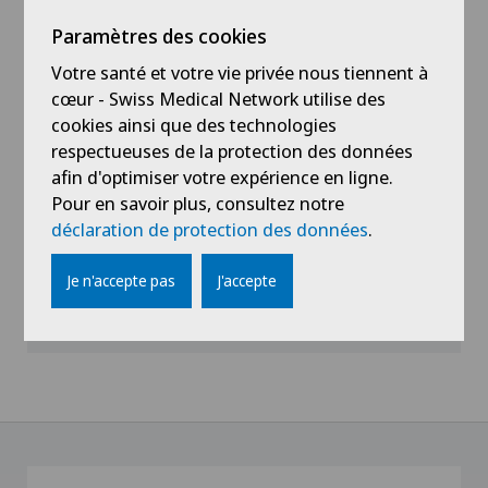
Paramètres des cookies
Votre santé et votre vie privée nous tiennent à
cœur - Swiss Medical Network utilise des
cookies ainsi que des technologies
respectueuses de la protection des données
afin d'optimiser votre expérience en ligne.
Pour en savoir plus, consultez notre
Swiss Medical Network confirme sa
déclaration de protection des données
.
volonté d’aider le RHNe saturé
Je n'accepte pas
J'accepte
09.05.2022
Hôpital de La Providence