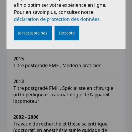
2005 - 2006
afin d'optimiser votre expérience en ligne.
Médecin assistant, chirurgie générale, Hôpital
Pour en savoir plus, consultez notre
Pourtalès, Neuchâtel
déclaration de protection des données
.
Je n'accepte pas
J'accepte
Formation
2015
Titre postgradé FMH, Médecin praticien
2013
Titre postgradé FMH, Spécialiste en chirurgie
orthopédique et traumatologie de l’appareil
locomoteur
2002 - 2006
Travaux de recherche et thèse scientifique
(doctorat) en anesthésie sur le guidage de