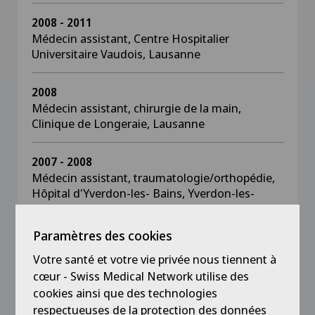
2008 - 2011
Médecin assistant, Centre Hospitalier
Universitaire Vaudois, Lausanne
2008
Médecin assistant, chirurgie de la main,
Clinique de Longeraie, Lausanne
2007 - 2008
Médecin assistant, traumatologie/orthopédie,
Hôpital d'Yverdon-les- Bains, Yverdon-les-
Bains
Paramètres des cookies
2006 - 2007
Votre santé et votre vie privée nous tiennent à
Médecin assistant, orthopédie, Hôpital de la
cœur - Swiss Medical Network utilise des
Providence, Neuchâtel
cookies ainsi que des technologies
respectueuses de la protection des données