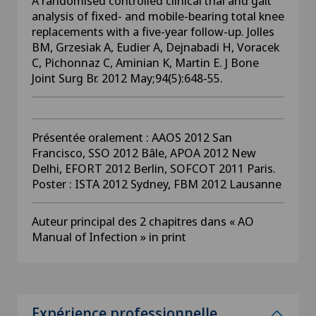
A randomised controlled clinical trial and gait
analysis of fixed- and mobile-bearing total knee
replacements with a five-year follow-up. Jolles
BM, Grzesiak A, Eudier A, Dejnabadi H, Voracek
C, Pichonnaz C, Aminian K, Martin E. J Bone
Joint Surg Br. 2012 May;94(5):648-55.
Présentée oralement : AAOS 2012 San
Francisco, SSO 2012 Bâle, APOA 2012 New
Delhi, EFORT 2012 Berlin, SOFCOT 2011 Paris.
Poster : ISTA 2012 Sydney, FBM 2012 Lausanne
Auteur principal des 2 chapitres dans « AO
Manual of Infection » in print
Expérience professionnelle